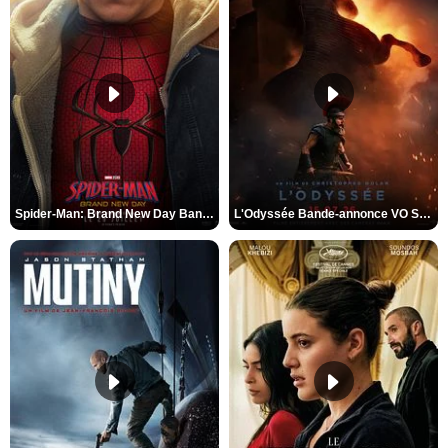
Spider-Man: Brand New Day Bande-annonce VO STFR
L'Odyssée Bande-annonce VO STFR