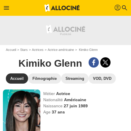
profil
menu
search
Accueil
Stars
Actrices
Actrice américaine
Kimiko Glenn
Kimiko Glenn
Accueil
Filmographie
Streaming
VOD, DVD
Métier
Actrice
Nationalité
Américaine
Naissance
27 juin 1989
Age
37
ans