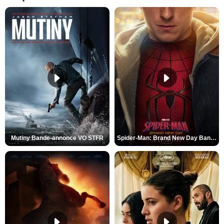
Mutiny Bande-annonce VO STFR
Spider-Man: Brand New Day Bande-annonce VO STFR