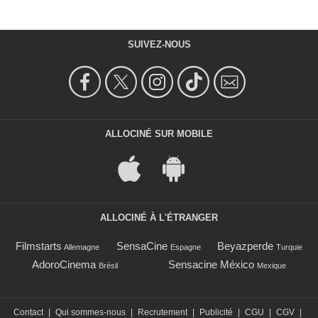
SUIVEZ-NOUS
ALLOCINÉ SUR MOBILE
ALLOCINÉ À L'ÉTRANGER
Filmstarts
SensaCine
Beyazperde
Allemagne
Espagne
Turquie
AdoroCinema
Sensacine México
Brésil
Mexique
Contact
|
Qui sommes-nous
|
Recrutement
|
Publicité
|
CGU
|
CGV
|