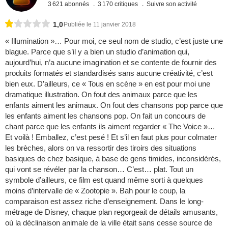
3 621 abonnés
3 170 critiques
Suivre son activité
1,0
Publiée le 11 janvier 2018
« Illumination »… Pour moi, ce seul nom de studio, c’est juste une
blague. Parce que s’il y a bien un studio d’animation qui,
aujourd’hui, n’a aucune imagination et se contente de fournir des
produits formatés et standardisés sans aucune créativité, c’est
bien eux. D’ailleurs, ce « Tous en scène » en est pour moi une
dramatique illustration. On fout des animaux parce que les
enfants aiment les animaux. On fout des chansons pop parce que
les enfants aiment les chansons pop. On fait un concours de
chant parce que les enfants ils aiment regarder « The Voice »…
Et voilà ! Emballez, c’est pesé ! Et s’il en faut plus pour colmater
les brèches, alors on va ressortir des tiroirs des situations
basiques de chez basique, à base de gens timides, inconsidérés,
qui vont se révéler par la chanson… C’est… plat. Tout un
symbole d’ailleurs, ce film est quand même sorti à quelques
moins d’intervalle de « Zootopie ». Bah pour le coup, la
comparaison est assez riche d’enseignement. Dans le long-
métrage de Disney, chaque plan regorgeait de détails amusants,
où la déclinaison animale de la ville était sans cesse source de