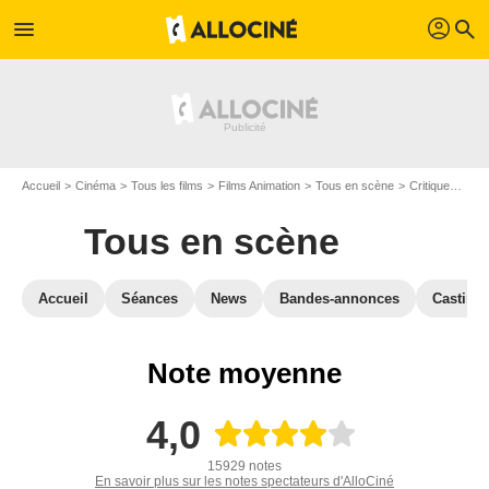
profil
menu
search
Accueil
Cinéma
Tous les films
Films Animation
Tous en scène
Critiques Tous en scène
Tous en scène
Accueil
Séances
News
Bandes-annonces
Casting
Note moyenne
4,0
15929 notes
En savoir plus sur les notes spectateurs d'AlloCiné