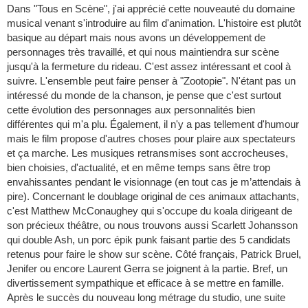
Dans "Tous en Scène", j'ai apprécié cette nouveauté du domaine
musical venant s'introduire au film d'animation. L'histoire est plutôt
basique au départ mais nous avons un développement de
personnages très travaillé, et qui nous maintiendra sur scène
jusqu'à la fermeture du rideau. C'est assez intéressant et cool à
suivre. L'ensemble peut faire penser à "Zootopie". N'étant pas un
intéressé du monde de la chanson, je pense que c'est surtout
cette évolution des personnages aux personnalités bien
différentes qui m'a plu. Également, il n'y a pas tellement d'humour
mais le film propose d'autres choses pour plaire aux spectateurs
et ça marche. Les musiques retransmises sont accrocheuses,
bien choisies, d'actualité, et en même temps sans être trop
envahissantes pendant le visionnage (en tout cas je m’attendais à
pire). Concernant le doublage original de ces animaux attachants,
c'est Matthew McConaughey qui s'occupe du koala dirigeant de
son précieux théâtre, ou nous trouvons aussi Scarlett Johansson
qui double Ash, un porc épik punk faisant partie des 5 candidats
retenus pour faire le show sur scène. Côté français, Patrick Bruel,
Jenifer ou encore Laurent Gerra se joignent à la partie. Bref, un
divertissement sympathique et efficace à se mettre en famille.
Après le succès du nouveau long métrage du studio, une suite