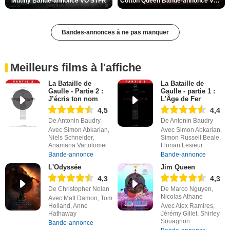
Mutiny Bande-annonce VO STFR
Cotton Queen Bande-annonce VO STFR
Bandes-annonces à ne pas manquer
Meilleurs films à l'affiche
La Bataille de
La Bataille de
Gaulle - Partie 2 :
Gaulle - partie 1 :
J’écris ton nom
L'Âge de Fer
4,5
4,4
De Antonin Baudry
De Antonin Baudry
Avec Simon Abkarian,
Avec Simon Abkarian,
Niels Schneider,
Simon Russell Beale,
Anamaria Vartolomei
Florian Lesieur
Bande-annonce
Bande-annonce
L'Odyssée
Jim Queen
4,3
4,3
De Christopher Nolan
De Marco Nguyen,
Nicolas Athane
Avec Matt Damon, Tom
Holland, Anne
Avec Alex Ramires,
Hathaway
Jérémy Gillet, Shirley
Souagnon
Bande-annonce