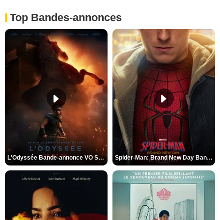
Top Bandes-annonces
L'Odyssée Bande-annonce VO STFR
Spider-Man: Brand New Day Bande-annonce VO STFR