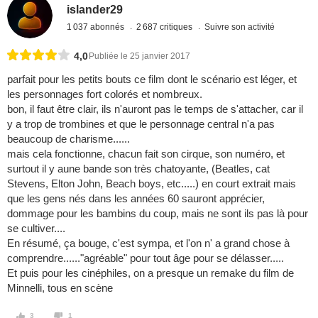
islander29
1 037 abonnés
2 687 critiques
Suivre son activité
4,0
Publiée le 25 janvier 2017
parfait pour les petits bouts ce film dont le scénario est léger, et
les personnages fort colorés et nombreux.
bon, il faut être clair, ils n'auront pas le temps de s'attacher, car il
y a trop de trombines et que le personnage central n'a pas
beaucoup de charisme......
mais cela fonctionne, chacun fait son cirque, son numéro, et
surtout il y aune bande son très chatoyante, (Beatles, cat
Stevens, Elton John, Beach boys, etc.....) en court extrait mais
que les gens nés dans les années 60 sauront apprécier,
dommage pour les bambins du coup, mais ne sont ils pas là pour
se cultiver....
En résumé, ça bouge, c'est sympa, et l'on n' a grand chose à
comprendre......"agréable" pour tout âge pour se délasser.....
Et puis pour les cinéphiles, on a presque un remake du film de
Minnelli, tous en scène
3
1