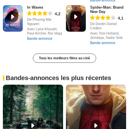
Bande-annonce
In Waves
Spider-Man: Brand
New Day
4,2
4,1
De Phuong Mai
Nguyen
De Destin Daniel
Cretton
Avec Lyna Khoudri,
Paul Kircher, Rio Vega
Avec Tom Holland,
Zendaya, Sadie Sink
Bande-annonce
Bande-annonce
Tous les meilleurs films au ciné
Bandes-annonces les plus récentes