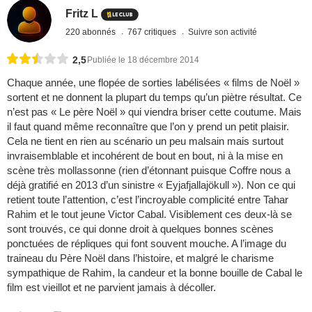
Fritz L
220 abonnés
767 critiques
Suivre son activité
2,5
Publiée le 18 décembre 2014
Chaque année, une flopée de sorties labélisées « films de Noël »
sortent et ne donnent la plupart du temps qu’un piètre résultat. Ce
n’est pas « Le père Noël » qui viendra briser cette coutume. Mais
il faut quand même reconnaître que l’on y prend un petit plaisir.
Cela ne tient en rien au scénario un peu malsain mais surtout
invraisemblable et incohérent de bout en bout, ni à la mise en
scène très mollassonne (rien d’étonnant puisque Coffre nous a
déjà gratifié en 2013 d’un sinistre « Eyjafjallajökull »). Non ce qui
retient toute l’attention, c’est l’incroyable complicité entre Tahar
Rahim et le tout jeune Victor Cabal. Visiblement ces deux-là se
sont trouvés, ce qui donne droit à quelques bonnes scènes
ponctuées de répliques qui font souvent mouche. A l’image du
traineau du Père Noël dans l’histoire, et malgré le charisme
sympathique de Rahim, la candeur et la bonne bouille de Cabal le
film est vieillot et ne parvient jamais à décoller.