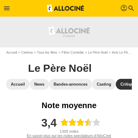
profil
menu
search
Accueil
Cinéma
Tous les films
Films Comédie
Le Père Noël
Avis Le Père Noël
Le Père Noël
Accueil
News
Bandes-annonces
Casting
Critiques
Note moyenne
3,4
1305 notes
En savoir plus sur les notes spectateurs d'AlloCiné