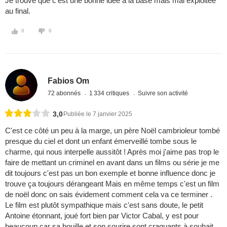
Je trouve que c'est une bonne idée à la base mais mal exploitée
au final.
0
0
Fabios Om
72 abonnés
1 334 critiques
Suivre son activité
3,0
Publiée le 7 janvier 2025
C'est ce côté un peu à la marge, un père Noël cambrioleur tombé
presque du ciel et dont un enfant émerveillé tombe sous le
charme, qui nous interpelle aussitôt ! Après moi j'aime pas trop le
faire de mettant un criminel en avant dans un films ou série je me
dit toujours c'est pas un bon exemple et bonne influence donc je
trouve ça toujours dérangeant Mais en même temps c'est un film
de noël donc on sais évidement comment cela va ce terminer .
Le film est plutôt sympathique mais c'est sans doute, le petit
Antoine étonnant, joué fort bien par Victor Cabal, y est pour
beaucoup car sa bouille et son sourire sont craquants à souhait