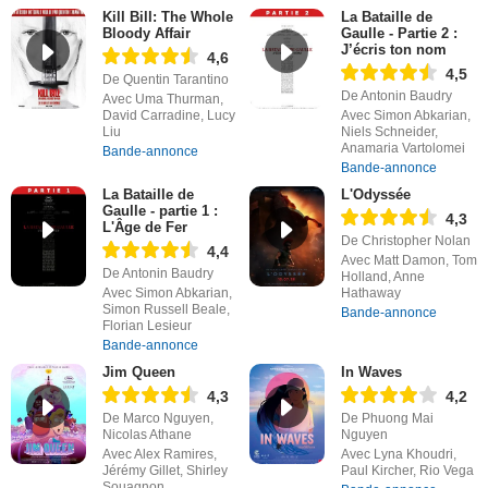
Kill Bill: The Whole
La Bataille de
Bloody Affair
Gaulle - Partie 2 :
J’écris ton nom
4,6
4,5
De Quentin Tarantino
De Antonin Baudry
Avec Uma Thurman,
David Carradine, Lucy
Avec Simon Abkarian,
Liu
Niels Schneider,
Anamaria Vartolomei
Bande-annonce
Bande-annonce
La Bataille de
L'Odyssée
Gaulle - partie 1 :
4,3
L'Âge de Fer
De Christopher Nolan
4,4
Avec Matt Damon, Tom
De Antonin Baudry
Holland, Anne
Avec Simon Abkarian,
Hathaway
Simon Russell Beale,
Bande-annonce
Florian Lesieur
Bande-annonce
Jim Queen
In Waves
4,3
4,2
De Marco Nguyen,
De Phuong Mai
Nicolas Athane
Nguyen
Avec Alex Ramires,
Avec Lyna Khoudri,
Jérémy Gillet, Shirley
Paul Kircher, Rio Vega
Souagnon