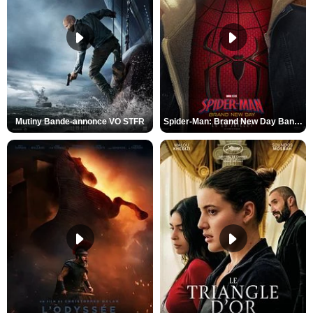
Mutiny Bande-annonce VO STFR
Spider-Man: Brand New Day Bande-annonce VO STFR