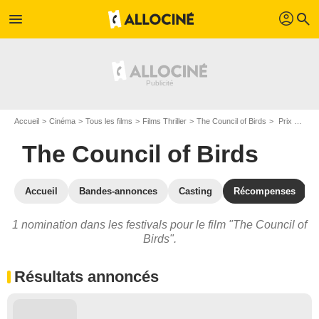
profil
menu
search
Accueil
Cinéma
Tous les films
Films Thriller
The Council of Birds
Prix et nominations pour The Council of Birds
The Council of Birds
Accueil
Bandes-annonces
Casting
Récompenses
1 nomination dans les festivals pour le film "The Council of
Birds".
Résultats annoncés