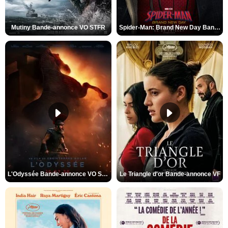
Mutiny Bande-annonce VO STFR
Spider-Man: Brand New Day Bande-annonce VO STFR
L'Odyssée Bande-annonce VO STFR
Le Triangle d'or Bande-annonce VF