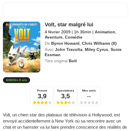
Volt, star malgré lui
4 février 2009
|
1h 36min
|
Animation
,
Aventure
,
Comédie
De
Byron Howard
,
Chris Williams (II)
Avec
John Travolta
,
Miley Cyrus
,
Susie
Essman
Titre original
Bolt
Dès 8 ans
Presse
Spectateurs
Mes amis
3,9
3,5
--
Volt, un chien star des plateaux de télévision à Hollywood, est
envoyé accidentellement à New York où sa rencontre avec un
chat et un hamster va lui faire prendre conscience des réalités de