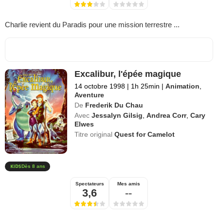
Charlie revient du Paradis pour une mission terrestre ...
Excalibur, l'épée magique
14 octobre 1998
|
1h 25min
|
Animation
,
Aventure
De
Frederik Du Chau
Avec
Jessalyn Gilsig
,
Andrea Corr
,
Cary
Elwes
Titre original
Quest for Camelot
Dès 8 ans
Spectateurs
Mes amis
3,6
--