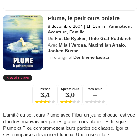
Plume, le petit ours polaire
8 décembre 2004
|
1h 15min
|
Animation
,
Aventure
,
Famille
De
Piet De Rycker
,
Thilo Graf Rothkirch
Avec
Mijail Verona
,
Maximilian Artajo
,
Jochen Busse
Titre original
Der kleine Eisbär
Dès 3 ans
Presse
Spectateurs
Mes amis
3,4
3,0
--
L'amitié du petit ours Plume avec Filou, un jeune phoque, est vue
d'un très mauvais oeil par les grands ours blancs. Et lorsque
Plume et Filou compromettent leurs parties de chasse, Igor et
ses comparses deviennent furieux. Une crise éclate...