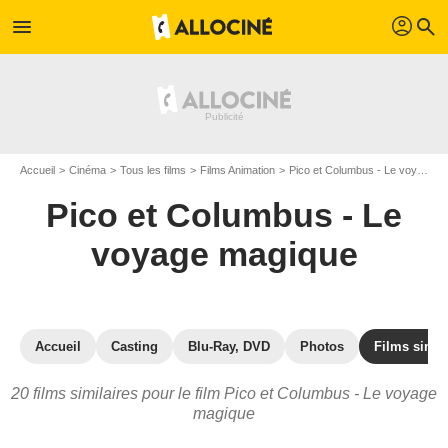
profil
menu
search
Accueil
Cinéma
Tous les films
Films Animation
Pico et Columbus - Le voyage magique
Pico et Columbus - Le
voyage magique
Accueil
Casting
Blu-Ray, DVD
Photos
Films simil
20 films similaires pour le film Pico et Columbus - Le voyage
magique