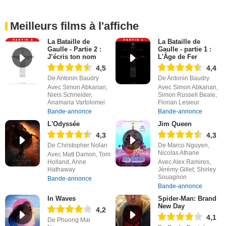
Meilleurs films à l'affiche
La Bataille de
La Bataille de
Gaulle - Partie 2 :
Gaulle - partie 1 :
J’écris ton nom
L'Âge de Fer
4,5
4,4
De Antonin Baudry
De Antonin Baudry
Avec Simon Abkarian,
Avec Simon Abkarian,
Niels Schneider,
Simon Russell Beale,
Anamaria Vartolomei
Florian Lesieur
Bande-annonce
Bande-annonce
L'Odyssée
Jim Queen
4,3
4,3
De Christopher Nolan
De Marco Nguyen,
Nicolas Athane
Avec Matt Damon, Tom
Holland, Anne
Avec Alex Ramires,
Hathaway
Jérémy Gillet, Shirley
Souagnon
Bande-annonce
Bande-annonce
In Waves
Spider-Man: Brand
New Day
4,2
4,1
De Phuong Mai