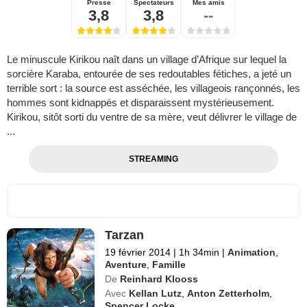
Presse
Spectateurs
Mes amis
3,8
3,8
--
Le minuscule Kirikou naît dans un village d’Afrique sur lequel la
sorcière Karaba, entourée de ses redoutables fétiches, a jeté un
terrible sort : la source est asséchée, les villageois rançonnés, les
hommes sont kidnappés et disparaissent mystérieusement.
Kirikou, sitôt sorti du ventre de sa mère, veut délivrer le village de
...
STREAMING
Tarzan
19 février 2014
|
1h 34min
|
Animation
,
Aventure
,
Famille
De
Reinhard Klooss
Avec
Kellan Lutz
,
Anton Zetterholm
,
Spencer Locke