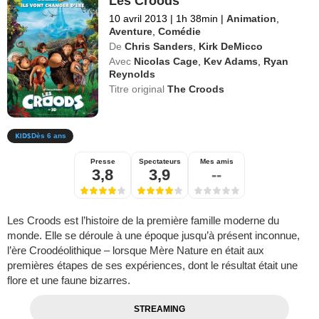
Les Croods
10 avril 2013
|
1h 38min
|
Animation
,
Aventure
,
Comédie
De
Chris Sanders
,
Kirk DeMicco
Avec
Nicolas Cage
,
Kev Adams
,
Ryan
Reynolds
Titre original
The Croods
Dès 6 ans
Presse
Spectateurs
Mes amis
3,8
3,9
--
Les Croods est l’histoire de la première famille moderne du
monde. Elle se déroule à une époque jusqu’à présent inconnue,
l’ère Croodéolithique – lorsque Mère Nature en était aux
premières étapes de ses expériences, dont le résultat était une
flore et une faune bizarres.
STREAMING