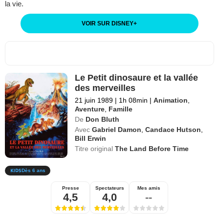
la vie.
VOIR SUR DISNEY
+
Le Petit dinosaure et la vallée
des merveilles
21 juin 1989
|
1h 08min
|
Animation
,
Aventure
,
Famille
De
Don Bluth
Avec
Gabriel Damon
,
Candace Hutson
,
Bill Erwin
Titre original
The Land Before Time
Dès 6 ans
Presse
Spectateurs
Mes amis
4,5
4,0
--