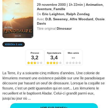
29 novembre 2000
|
1h 22min
|
Animation
,
Aventure
,
Famille
De
Eric Leighton
,
Ralph Zondag
Avec
D.B. Sweeney
,
Alfre Woodard
,
Ossie
Davis
Titre original
Dinosaur
Dès 6 ans
Presse
Spectateurs
Mes amis
3,2
3,4
--
La Terre, il y a soixante-cinq millions d'années. Une colonie de
lémuriens menant une existence paisible sur une île paradisiaque
découvre par hasard un oeuf de dinosaure. Lorsque la coquille se
fissure, c'est un petit iguanodon qui en sort... Les lémuriens le
recueillent et le baptisent Aladar. Celui-ci grandit parmi eux,
jusqu'au jour où ...