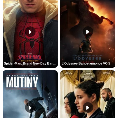
Spider-Man: Brand New Day Bande-annonce VO STFR
L'Odyssée Bande-annonce VO STFR