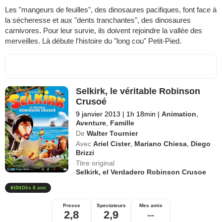
Les "mangeurs de feuilles", des dinosaures pacifiques, font face à
la sécheresse et aux "dents tranchantes", des dinosaures
carnivores. Pour leur survie, ils doivent rejoindre la vallée des
merveilles. Là débute l'histoire du "long cou" Petit-Pied.
Selkirk, le véritable Robinson
Crusoé
9 janvier 2013
|
1h 18min
|
Animation
,
Aventure
,
Famille
De
Walter Tournier
Avec
Ariel Cister
,
Mariano Chiesa
,
Diego
Brizzi
Titre original
Selkirk, el Verdadero Robinson Crusoe
Dès 8 ans
Presse
Spectateurs
Mes amis
2,8
2,9
--