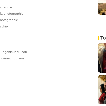
ographie
 la photographie
photographie
raphie
To
n
Ingénieur du son
Ingénieur du son