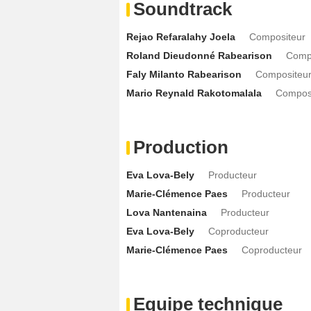
Soundtrack
Rejao Refaralahy Joela
Compositeur
Roland Dieudonné Rabearison
Comp
Faly Milanto Rabearison
Compositeu
Mario Reynald Rakotomalala
Compos
Production
Eva Lova-Bely
Producteur
Marie-Clémence Paes
Producteur
Lova Nantenaina
Producteur
Eva Lova-Bely
Coproducteur
Marie-Clémence Paes
Coproducteur
Equipe technique