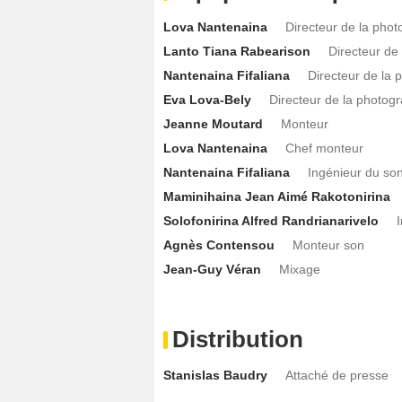
Lova Nantenaina
Directeur de la phot
Lanto Tiana Rabearison
Directeur de
Nantenaina Fifaliana
Directeur de la 
Eva Lova-Bely
Directeur de la photog
Jeanne Moutard
Monteur
Lova Nantenaina
Chef monteur
Nantenaina Fifaliana
Ingénieur du so
Maminihaina Jean Aimé Rakotonirina
Solofonirina Alfred Randrianarivelo
Agnès Contensou
Monteur son
Jean-Guy Véran
Mixage
Distribution
Stanislas Baudry
Attaché de presse