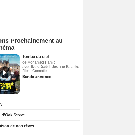
lms Prochainement au
néma
Tombé du ciel
de Mohamed Hamidi
avec Ilyes Djadel, Josiane Balasko
Film - Comédie
Bande-annonce
ny
n d’Oak Street
ison de nos rêves