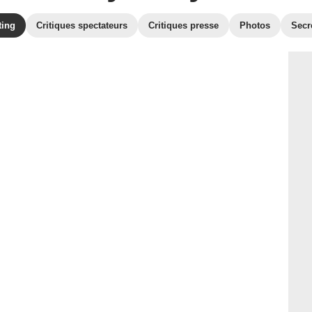
ting
Critiques spectateurs
Critiques presse
Photos
Secr