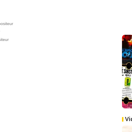
ositeur
r
iteur
Vi