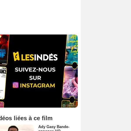
déos liées à ce film
Ady Gasy Bande-