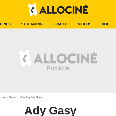
ÉRIES
STREAMING
TVACTU
VIDÉOS
VOD
Ady Gasy
Casting Ady Gasy
Ady Gasy