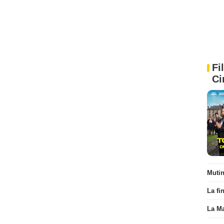
Fi
Ci
Muti
La fi
La Ma