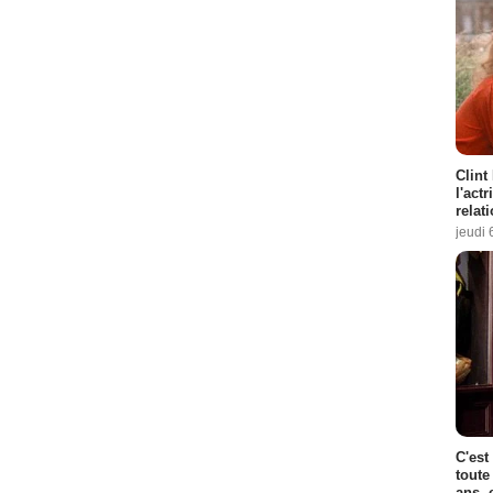
Clint
l'act
relat
jeudi 
C'est
toute
ans, 