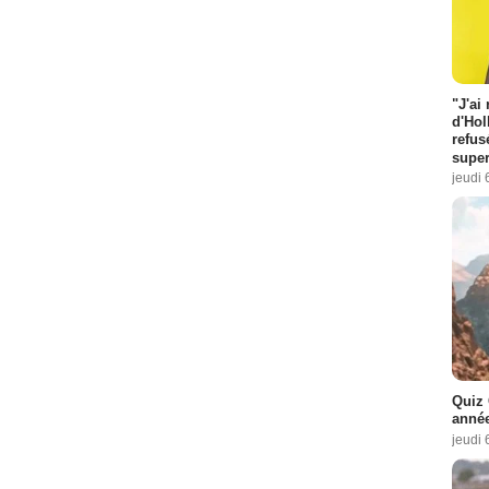
"J'ai
d'Hol
refus
super
jeudi 
Quiz 
année
jeudi 