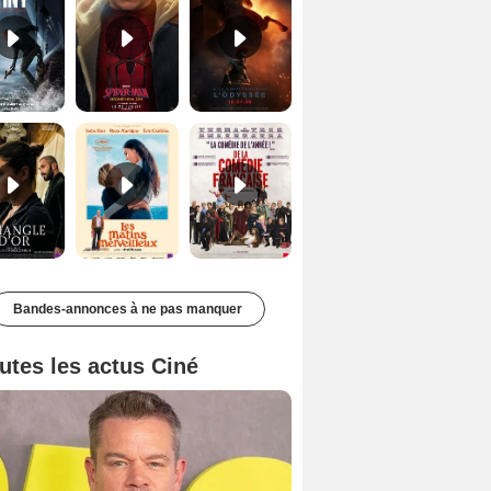
Le Triangle d'or Bande-annonce VF
Les Matins merveilleux Bande-annonce VF
De la Comédie-Française Teaser VF
Bandes-annonces à ne pas manquer
utes les actus Ciné