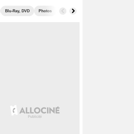
Blu-Ray, DVD
Photos
Secrets de tournage
Box Office