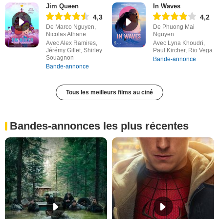
Jim Queen
In Waves
4,3
4,2
De Marco Nguyen,
De Phuong Mai
Nicolas Athane
Nguyen
Avec Alex Ramires,
Avec Lyna Khoudri,
Jérémy Gillet, Shirley
Paul Kircher, Rio Vega
Souagnon
Bande-annonce
Bande-annonce
Tous les meilleurs films au ciné
Bandes-annonces les plus récentes