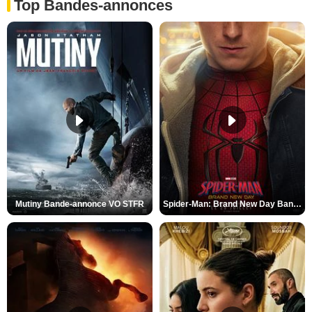
Top Bandes-annonces
Mutiny Bande-annonce VO STFR
Spider-Man: Brand New Day Bande-annonce VO STFR