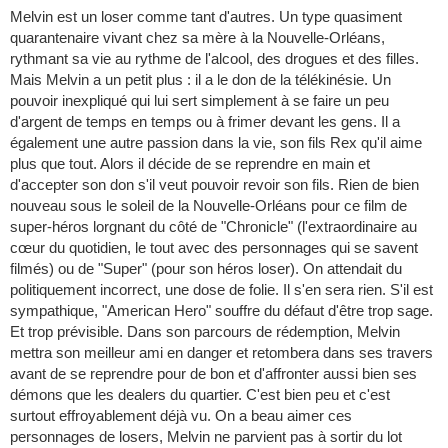
Melvin est un loser comme tant d'autres. Un type quasiment
quarantenaire vivant chez sa mère à la Nouvelle-Orléans,
rythmant sa vie au rythme de l'alcool, des drogues et des filles.
Mais Melvin a un petit plus : il a le don de la télékinésie. Un
pouvoir inexpliqué qui lui sert simplement à se faire un peu
d'argent de temps en temps ou à frimer devant les gens. Il a
également une autre passion dans la vie, son fils Rex qu'il aime
plus que tout. Alors il décide de se reprendre en main et
d'accepter son don s'il veut pouvoir revoir son fils. Rien de bien
nouveau sous le soleil de la Nouvelle-Orléans pour ce film de
super-héros lorgnant du côté de "Chronicle" (l'extraordinaire au
cœur du quotidien, le tout avec des personnages qui se savent
filmés) ou de "Super" (pour son héros loser). On attendait du
politiquement incorrect, une dose de folie. Il s'en sera rien. S'il est
sympathique, "American Hero" souffre du défaut d'être trop sage.
Et trop prévisible. Dans son parcours de rédemption, Melvin
mettra son meilleur ami en danger et retombera dans ses travers
avant de se reprendre pour de bon et d'affronter aussi bien ses
démons que les dealers du quartier. C'est bien peu et c'est
surtout effroyablement déjà vu. On a beau aimer ces
personnages de losers, Melvin ne parvient pas à sortir du lot