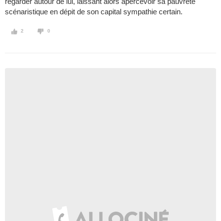
regarder autour de lui, laissant alors apercevoir sa pauvreté
scénaristique en dépit de son capital sympathie certain.
2
0