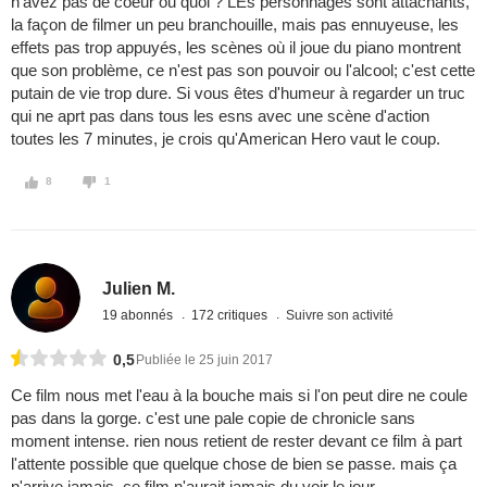
n'avez pas de coeur ou quoi ? LEs personnages sont attachants,
la façon de filmer un peu branchouille, mais pas ennuyeuse, les
effets pas trop appuyés, les scènes où il joue du piano montrent
que son problème, ce n'est pas son pouvoir ou l'alcool; c'est cette
putain de vie trop dure. Si vous êtes d'humeur à regarder un truc
qui ne aprt pas dans tous les esns avec une scène d'action
toutes les 7 minutes, je crois qu'American Hero vaut le coup.
8
1
Julien M.
19 abonnés
172 critiques
Suivre son activité
0,5
Publiée le 25 juin 2017
Ce film nous met l'eau à la bouche mais si l'on peut dire ne coule
pas dans la gorge. c'est une pale copie de chronicle sans
moment intense. rien nous retient de rester devant ce film à part
l'attente possible que quelque chose de bien se passe. mais ça
n'arrive jamais. ce film n'aurait jamais du voir le jour.