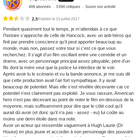
406 abonnés
3 090 critiques
Suivre son activité
2,5
Publiée le 15 juillet 2017
Pendant quasiment tout le temps, je m'attendais à ce que
l'histoire s'approche de celle de Hancock, avec un anti-héros qui
finit par prendre conscience qu'il peut apporter beaucoup au
monde, mais non, passez votre tour si c'est ce que vous
recherchez. Il s'agit d'un film oscillant entre une comédie et un
drame, avec un personnage principal assez pitoyable, père d'un
fils dont la mère veut que la justice lui interdise de le voir.
Après avoir lu le scénario et vu la bande-annonce, je me suis dit
que cette production avait l'air fort sympathique. Il y avait
beaucoup de potentiel. Mais elle s'est révélée décevante car ce
potentiel n'est clairement pas exploité. Je vous rassure, American
hero n'est pas décevant au point de noter le film en-dessous de la
moyenne, mais suffisamment pour dire que le côté cool qu'il
aurait dû avoir (et donc qu'il n'a pas - assez - eu) lui coûte au
moins une demi étoile dans ma note.
Avoir un acteur qui ressemble vaguement à Hugh Laurie (Dr
House) en plus jeune et accorder à son personnage des pouvoirs