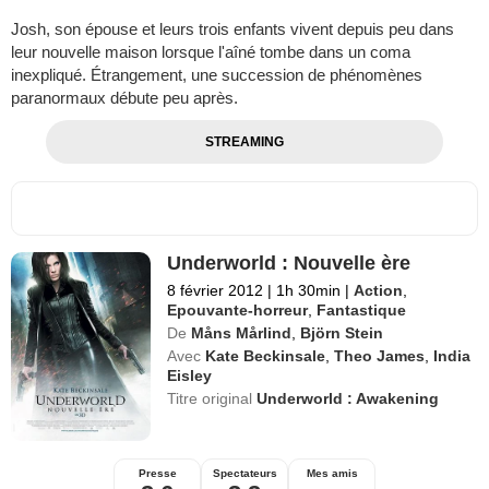
Josh, son épouse et leurs trois enfants vivent depuis peu dans
leur nouvelle maison lorsque l'aîné tombe dans un coma
inexpliqué. Étrangement, une succession de phénomènes
paranormaux débute peu après.
STREAMING
Underworld : Nouvelle ère
8 février 2012
|
1h 30min
|
Action
,
Epouvante-horreur
,
Fantastique
De
Måns Mårlind
,
Björn Stein
Avec
Kate Beckinsale
,
Theo James
,
India
Eisley
Titre original
Underworld : Awakening
Presse
Spectateurs
Mes amis