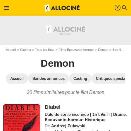
profil
menu
search
Accueil
Cinéma
Tous les films
Films Epouvante-horreur
Demon
Les films similaires à "Demon"
Demon
Accueil
Bandes-annonces
Casting
Critiques spectateu
20 films similaires pour le film Demon
Diabel
Date de sortie inconnue
|
1h 59min
|
Drame
,
Epouvante-horreur
,
Historique
De
Andrzej Zulawski