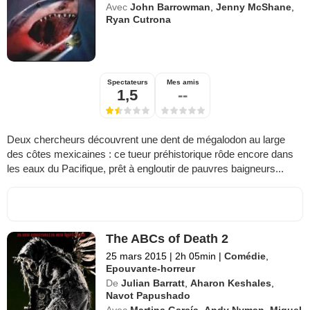
Avec
John Barrowman
,
Jenny McShane
,
Ryan Cutrona
Spectateurs
Mes amis
1,5
--
Deux chercheurs découvrent une dent de mégalodon au large
des côtes mexicaines : ce tueur préhistorique rôde encore dans
les eaux du Pacifique, prêt à engloutir de pauvres baigneurs...
The ABCs of Death 2
25 mars 2015
|
2h 05min
|
Comédie
,
Epouvante-horreur
De
Julian Barratt
,
Aharon Keshales
,
Navot Papushado
Avec
Martina García
,
Andy Nyman
,
Miguel