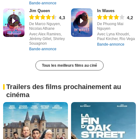
Bande-annonce
Jim Queen
In Waves
4,3
4,2
De Marco Nguyen,
De Phuong Mai
Nicolas Athane
Nguyen
Avec Alex Ramires,
Avec Lyna Khoudri,
Jérémy Gillet, Shirley
Paul Kircher, Rio Vega
Souagnon
Bande-annonce
Bande-annonce
Tous les meilleurs films au ciné
Trailers des films prochainement au
cinéma