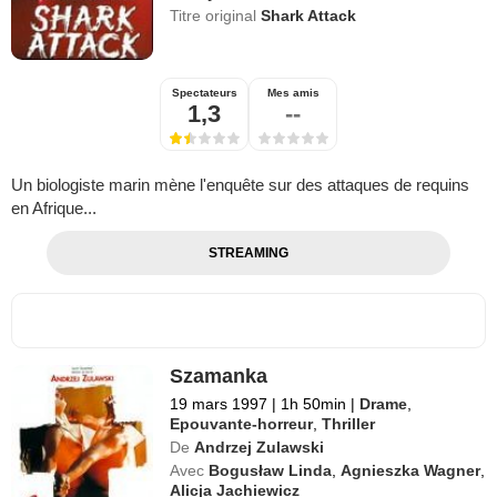
Titre original
Shark Attack
Spectateurs
Mes amis
1,3
--
Un biologiste marin mène l'enquête sur des attaques de requins
en Afrique...
STREAMING
Szamanka
19 mars 1997
|
1h 50min
|
Drame
,
Epouvante-horreur
,
Thriller
De
Andrzej Zulawski
Avec
Bogusław Linda
,
Agnieszka Wagner
,
Alicja Jachiewicz