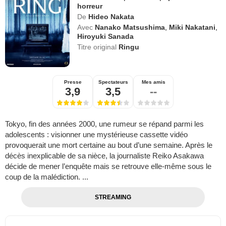
horreur
De
Hideo Nakata
Avec
Nanako Matsushima
,
Miki Nakatani
,
Hiroyuki Sanada
Titre original
Ringu
Presse
Spectateurs
Mes amis
3,9
3,5
--
Tokyo, fin des années 2000, une ru­meur se répand parmi les
adoles­cents : visionner une mystérieuse cassette vidéo
provoquerait une mort cer­taine au bout d’une semaine. Après le
dé­cès inexplicable de sa nièce, la journaliste Reiko Asakawa
décide de mener l’enquête mais se retrouve elle-même sous le
coup de la malédiction. ...
STREAMING