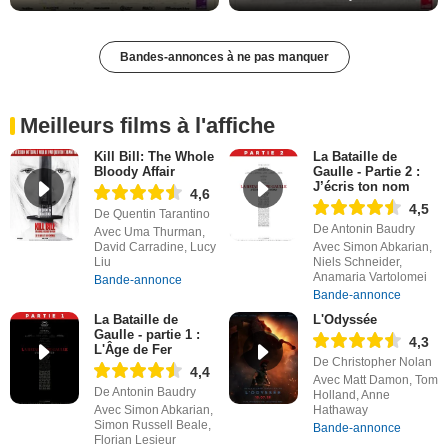
Bandes-annonces à ne pas manquer
Meilleurs films à l'affiche
Kill Bill: The Whole
La Bataille de
Bloody Affair
Gaulle - Partie 2 :
J’écris ton nom
4,6
4,5
De Quentin Tarantino
De Antonin Baudry
Avec Uma Thurman,
David Carradine, Lucy
Avec Simon Abkarian,
Liu
Niels Schneider,
Anamaria Vartolomei
Bande-annonce
Bande-annonce
La Bataille de
L'Odyssée
Gaulle - partie 1 :
4,3
L'Âge de Fer
De Christopher Nolan
4,4
Avec Matt Damon, Tom
De Antonin Baudry
Holland, Anne
Avec Simon Abkarian,
Hathaway
Simon Russell Beale,
Bande-annonce
Florian Lesieur