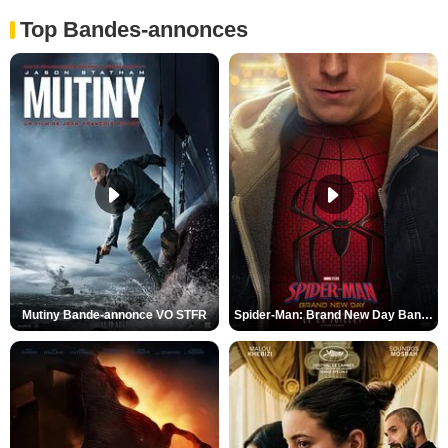
Top Bandes-annonces
Mutiny Bande-annonce VO STFR
Spider-Man: Brand New Day Bande-annonce VO STFR