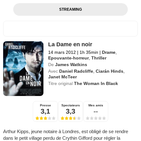
STREAMING
La Dame en noir
14 mars 2012
|
1h 35min
|
Drame
,
Epouvante-horreur
,
Thriller
De
James Watkins
Avec
Daniel Radcliffe
,
Ciarán Hinds
,
Janet McTeer
Titre original
The Woman In Black
Presse
Spectateurs
Mes amis
3,1
3,3
--
Arthur Kipps, jeune notaire à Londres, est obligé de se rendre
dans le petit village perdu de Crythin Gifford pour régler la