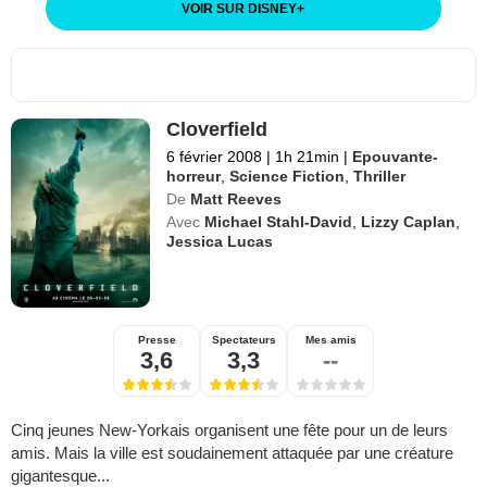
VOIR SUR DISNEY
+
Cloverfield
6 février 2008
|
1h 21min
|
Epouvante-
horreur
,
Science Fiction
,
Thriller
De
Matt Reeves
Avec
Michael Stahl-David
,
Lizzy Caplan
,
Jessica Lucas
Presse
Spectateurs
Mes amis
3,6
3,3
--
Cinq jeunes New-Yorkais organisent une fête pour un de leurs
amis. Mais la ville est soudainement attaquée par une créature
gigantesque...