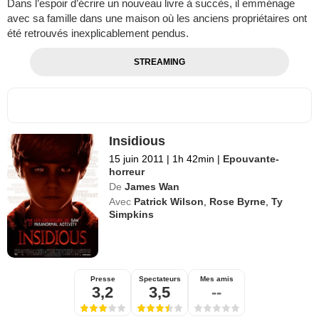
Dans l’espoir d’écrire un nouveau livre à succès, il emménage
avec sa famille dans une maison où les anciens propriétaires ont
été retrouvés inexplicablement pendus.
STREAMING
Insidious
15 juin 2011
|
1h 42min
|
Epouvante-
horreur
De
James Wan
Avec
Patrick Wilson
,
Rose Byrne
,
Ty
Simpkins
Presse
Spectateurs
Mes amis
3,2
3,5
--