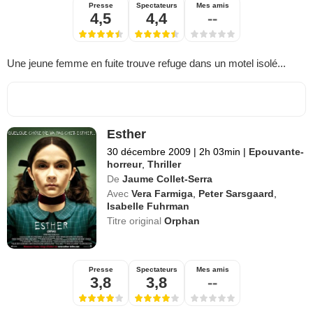
Presse
Spectateurs
Mes amis
4,5
4,4
--
Une jeune femme en fuite trouve refuge dans un motel isolé...
Esther
30 décembre 2009
|
2h 03min
|
Epouvante-
horreur
,
Thriller
De
Jaume Collet-Serra
Avec
Vera Farmiga
,
Peter Sarsgaard
,
Isabelle Fuhrman
Titre original
Orphan
Presse
Spectateurs
Mes amis
3,8
3,8
--