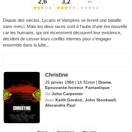
2,6
3,2
--
Depuis des siècles, Lycans et Vampires se livrent une bataille
sans merci. Mais les deux races sont à l’aube d’une ère nouvelle
car les humains, qui ont récemment découvert leur existence,
décident de cesser leurs conflits internes pour s’engager
ensemble dans la lutte...
Christine
25 janvier 1984
|
1h 51min
|
Drame
,
Epouvante-horreur
,
Fantastique
De
John Carpenter
Avec
Keith Gordon
,
John Stockwell
,
Alexandra Paul
Presse
Spectateurs
Mes amis