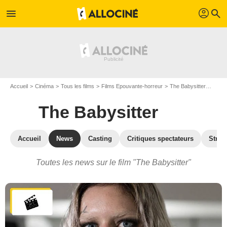
profil
menu
search
Accueil
Cinéma
Tous les films
Films Epouvante-horreur
The Babysitter
Actua
The Babysitter
Accueil
News
Casting
Critiques spectateurs
Strea
Toutes les news sur le film "The Babysitter"