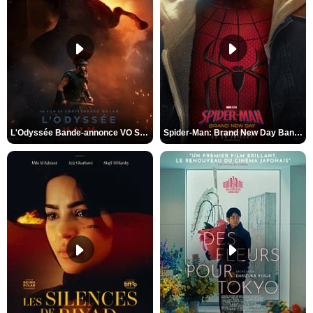
L'Odyssée Bande-annonce VO STFR
Spider-Man: Brand New Day Bande-annonce VO STFR