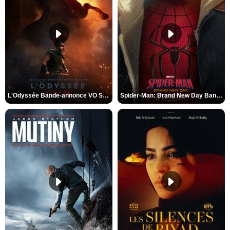
L'Odyssée Bande-annonce VO STFR
Spider-Man: Brand New Day Bande-annonce VO STFR