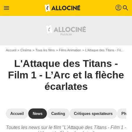
profil
menu
search
Accueil
Cinéma
Tous les films
Films Animation
L'Attaque des Titans - Film 1 - L’Arc et la flèche écarlates
L'Attaque des Titans -
Film 1 - L’Arc et la flèche
écarlates
Accueil
News
Casting
Critiques spectateurs
Phot
Toutes les news sur le film "L'Attaque des Titans - Film 1 -