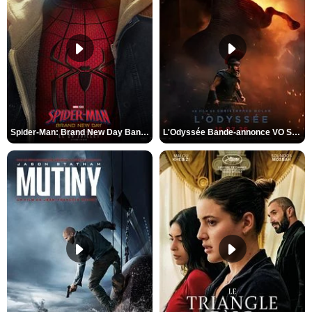
Spider-Man: Brand New Day Bande-annonce VO STFR
L'Odyssée Bande-annonce VO STFR