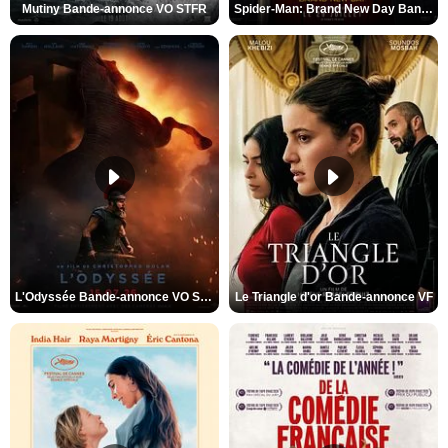
Mutiny Bande-annonce VO STFR
Spider-Man: Brand New Day Bande-annonce VO STFR
L'Odyssée Bande-annonce VO STFR
Le Triangle d'or Bande-annonce VF