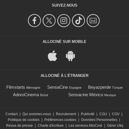
SUIVEZ-NOUS
ALLOCINÉ SUR MOBILE
ALLOCINÉ À L'ÉTRANGER
Filmstarts
SensaCine
Beyazperde
Allemagne
Espagne
Turquie
AdoroCinema
Sensacine México
Brésil
Mexique
Contact
|
Qui sommes-nous
|
Recrutement
|
Publicité
|
CGU
|
CGV
|
Politique de cookies
|
Préférences cookies
|
Données Personnelles
|
Revue de presse
|
Charte d'écriture
|
Les services AlloCiné
|
Gérer Utiq