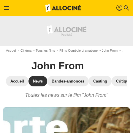
profil
menu
search
Accueil
Cinéma
Tous les films
Films Comédie dramatique
John From
Actualités John From
John From
Accueil
News
Bandes-annonces
Casting
Critiques
Toutes les news sur le film "John From"