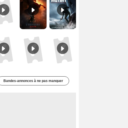
Le Triangle d'or Bande-annonce VF
Les Matins merveilleux Bande-annonce VF
De la Comédie-Française Teaser VF
Bandes-annonces à ne pas manquer