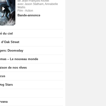
de Jean-François Richet
avec Jason Statham, Annabelle
Wallis
Film - Action
Bande-annonce
 du ciel
n d’Oak Street
gers: Doomsday
ômas – Le nouveau monde
ison de nos rêves
icus
og Stars
rvana