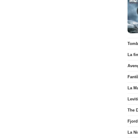
Tombé
La fi
Aven
Fant
La Ma
Levit
The D
Fjord
La Ni