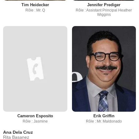
Tim Heidecker
Jennifer Prediger
Rôle : Mr. Q
Rôle : Assistant Principal Heather
Wiggins
Cameron Esposito
Erik Griffin
Rôle : Jasmine
Rôle : Mr. Maldonado
Ana Dela Cruz
Rita Basanez