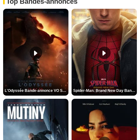
Top Bandes-annonces
L'Odyssée Bande-annonce VO STFR
Spider-Man: Brand New Day Bande-annonce VO STFR