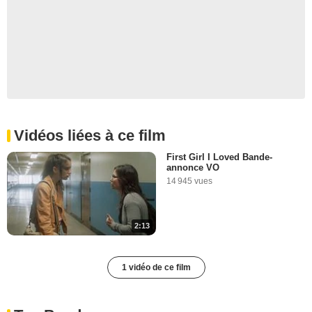
Vidéos liées à ce film
First Girl I Loved Bande-
annonce VO
14 945 vues
2:13
1 vidéo de ce film