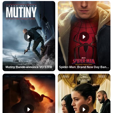
Mutiny Bande-annonce VO STFR
Spider-Man: Brand New Day Bande-annonce VO STFR