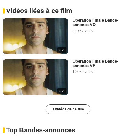
Vidéos liées à ce film
Operation Finale Bande-
annonce VO
55 787 vues
2:25
Operation Finale Bande-
annonce VF
10 085 vues
2:25
3 vidéos de ce film
Top Bandes-annonces