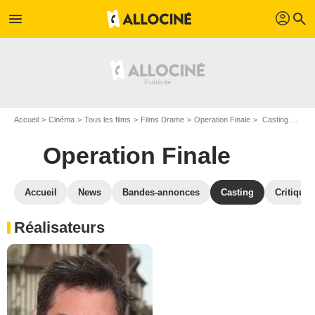
profil
menu
search
Accueil
Cinéma
Tous les films
Films Drame
Operation Finale
Casting Operation Finale
Operation Finale
Accueil
News
Bandes-annonces
Casting
Critiques
Réalisateurs