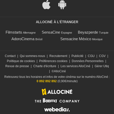
ALLOCINÉ À L'ÉTRANGER
Filmstarts
SensaCine
Beyazperde
Allemagne
Espagne
Turquie
AdoroCinema
Sensacine México
Brésil
Mexique
Contact
|
Qui sommes-nous
|
Recrutement
|
Publicité
|
CGU
|
CGV
|
Politique de cookies
|
Préférences cookies
|
Données Personnelles
|
Revue de presse
|
Charte d'écriture
|
Les services AlloCiné
|
Gérer Utiq
|
©AlloCiné
Retrouvez tous les horaires et infos de votre cinéma sur le numéro AlloCiné :
0 892 892 892
(0,90€/minute)