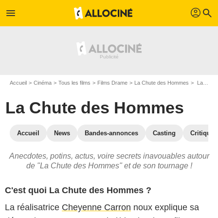
profil
menu
search
Accueil
Cinéma
Tous les films
Films Drame
La Chute des Hommes
La Chute des Hommes : les secrets du tournage
La Chute des Hommes
Accueil
News
Bandes-annonces
Casting
Critiques
Anecdotes, potins, actus, voire secrets inavouables autour
de "La Chute des Hommes" et de son tournage !
C'est quoi La Chute des Hommes ?
La réalisatrice
Cheyenne Carron
noux explique sa