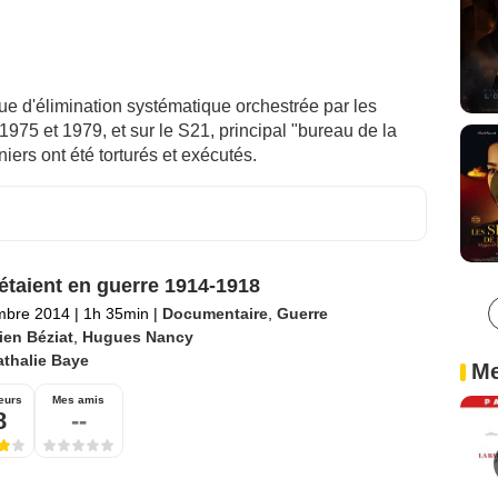
que d'élimination systématique orchestrée par les
75 et 1979, et sur le S21, principal "bureau de la
iers ont été torturés et exécutés.
 étaient en guerre 1914-1918
mbre 2014
|
1h 35min
|
Documentaire
,
Guerre
ien Béziat
,
Hugues Nancy
thalie Baye
Me
eurs
Mes amis
8
--