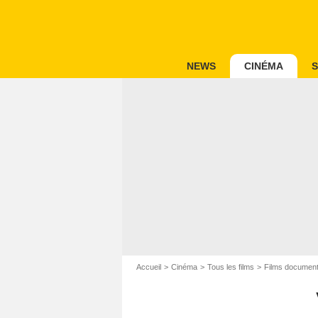
NEWS
CINÉMA
S
Accueil
Cinéma
Tous les films
Films document