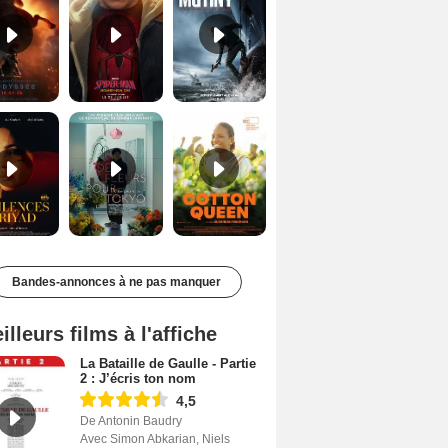
Les Silences de Riyad Bande-annonce VO STFR
Des Fleurs pour Tokyo Bande-annonce VO STFR
Cotton Queen Bande-annonce VO STFR
Bandes-annonces à ne pas manquer
illeurs films à l'affiche
La Bataille de Gaulle - Partie
2 : J’écris ton nom
4,5
De Antonin Baudry
Avec Simon Abkarian, Niels