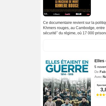
Ce documentaire revient sur la politi
Khmers rouges, au Cambodge, entre 19
sécurité" du régime, où 17 000 prisonn
Elles
5 nove
De
Fab
Avec
Na
Spectat
3,