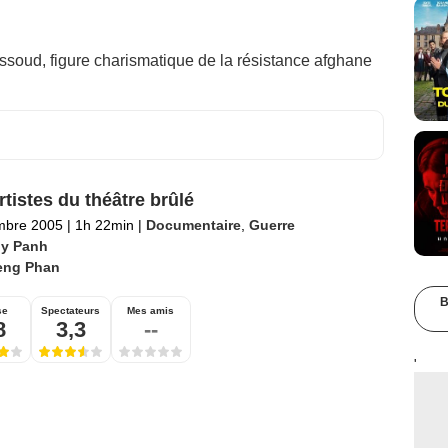
oud, figure charismatique de la résistance afghane
rtistes du théâtre brûlé
mbre 2005
|
1h 22min
|
Documentaire
,
Guerre
hy Panh
eng Phan
B
se
Spectateurs
Mes amis
8
3,3
--
'