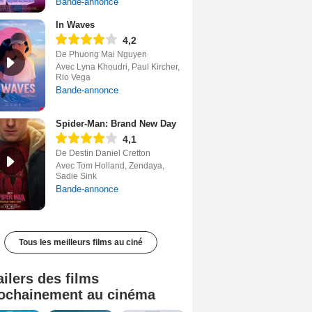
Bande-annonce
In Waves
4,2
De Phuong Mai Nguyen
Avec Lyna Khoudri, Paul Kircher,
Rio Vega
Bande-annonce
Spider-Man: Brand New Day
4,1
De Destin Daniel Cretton
Avec Tom Holland, Zendaya,
Sadie Sink
Bande-annonce
Tous les meilleurs films au ciné
ailers des films
ochainement au cinéma
Tombé du ciel Bande-annonce VF
La fin d’Oak Street Bande-annonce VO STFR
Soudain Bande-annonce VF STFR