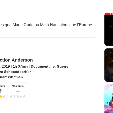
es que Marie Curie ou Mata Hari, alors que l'Europe
ction Anderson
s 2019
|
1h 07min
|
Documentaire
,
Guerre
rre Schoendoerffer
tuart Whitman
eurs
Mes amis
9
--