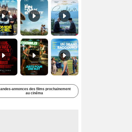
Undertone Bande-annonce VO STFR
Juste pour une nuit Bande-annonce VO STFR
Un grand raccourci Bande-annonce VF
andes-annonces des films prochainement
au cinéma