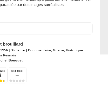
 parasitée par des images surréalistes.
t brouillard
l 1956
|
0h 32min
|
Documentaire
,
Guerre
,
Historique
in Resnais
ichel Bouquet
eurs
Mes amis
3
--