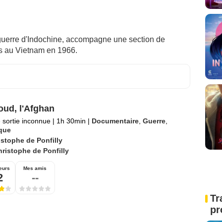
 guerre d'Indochine, accompagne une section de
ts au Vietnam en 1966.
ud, l'Afghan
 sortie inconnue
|
1h 30min
|
Documentaire
,
Guerre
,
ique
istophe de Ponfilly
ristophe de Ponfilly
eurs
Mes amis
2
--
Tr
pr