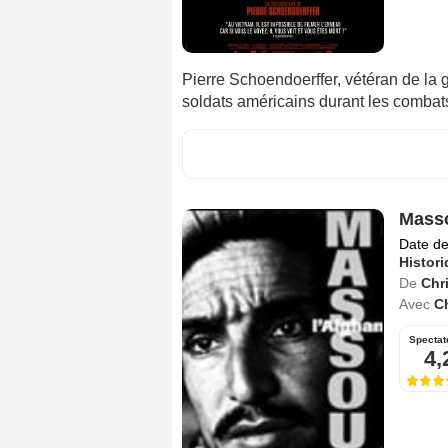
Pierre Schoendoerffer, vétéran de la
soldats américains durant les comba
Masso
Date de
Histor
De
Chr
Avec
Ch
Spectat
4,