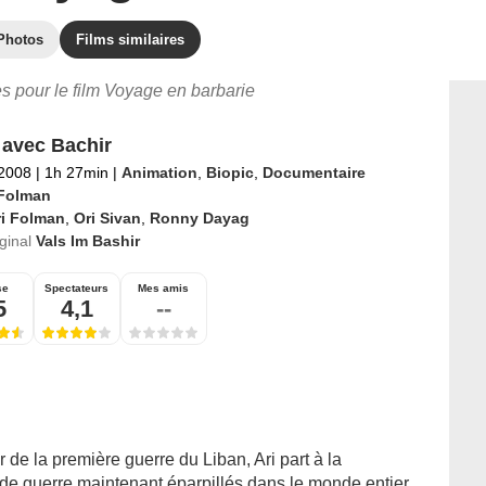
Photos
Films similaires
res pour le film Voyage en barbarie
 avec Bachir
 2008
|
1h 27min
|
Animation
,
Biopic
,
Documentaire
 Folman
ri Folman
,
Ori Sivan
,
Ronny Dayag
iginal
Vals Im Bashir
se
Spectateurs
Mes amis
5
4,1
--
 de la première guerre du Liban, Ari part à la
e guerre maintenant éparpillés dans le monde entier.