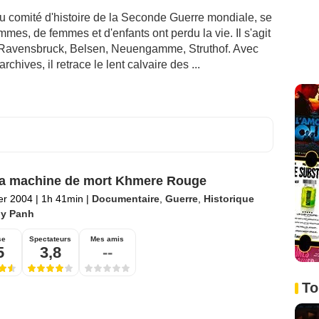
u comité d'histoire de la Seconde Guerre mondiale, se
mmes, de femmes et d'enfants ont perdu la vie. Il s'agit
 Ravensbruck, Belsen, Neuengamme, Struthof. Avec
chives, il retrace le lent calvaire des ...
la machine de mort Khmere Rouge
ier 2004
|
1h 41min
|
Documentaire
,
Guerre
,
Historique
hy Panh
se
Spectateurs
Mes amis
5
3,8
--
To