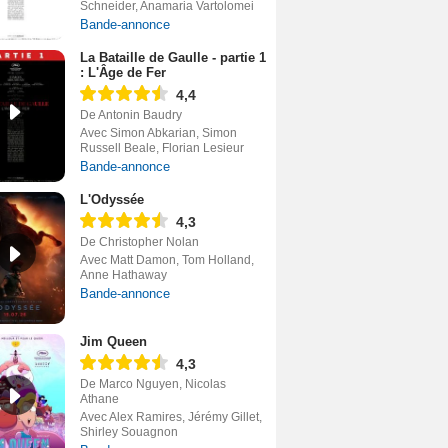
Schneider, Anamaria Vartolomei
Bande-annonce
La Bataille de Gaulle - partie 1
: L'Âge de Fer
4,4
De Antonin Baudry
Avec Simon Abkarian, Simon
Russell Beale, Florian Lesieur
Bande-annonce
L'Odyssée
4,3
De Christopher Nolan
Avec Matt Damon, Tom Holland,
Anne Hathaway
Bande-annonce
Jim Queen
4,3
De Marco Nguyen, Nicolas
Athane
Avec Alex Ramires, Jérémy Gillet,
Shirley Souagnon