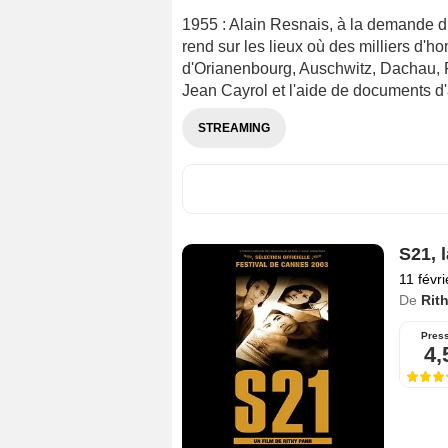
1955 : Alain Resnais, à la demande d
rend sur les lieux où des milliers d'ho
d'Orianenbourg, Auschwitz, Dachau,
Jean Cayrol et l'aide de documents d'ar
STREAMING
S21, 
11 févr
De
Rit
Pres
4,