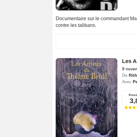
Documentaire sur le commandant Mass
contre les talibans.
Les A
9 nove
De
Rit
Avec
P
Pres
3,