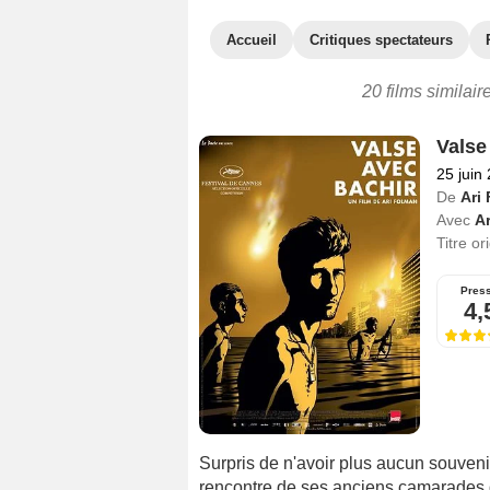
Accueil
Critiques spectateurs
20 films similai
Valse
25 juin
De
Ari
Avec
A
Titre or
Pres
4,
Surpris de n'avoir plus aucun souvenir
rencontre de ses anciens camarades d