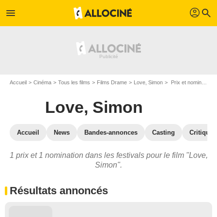
profil
menu
search
Accueil
Cinéma
Tous les films
Films Drame
Love, Simon
Prix et nominations pour Love, Simon
Love, Simon
Accueil
News
Bandes-annonces
Casting
Critiques
1 prix et 1 nomination dans les festivals pour le film "Love,
Simon".
Résultats annoncés