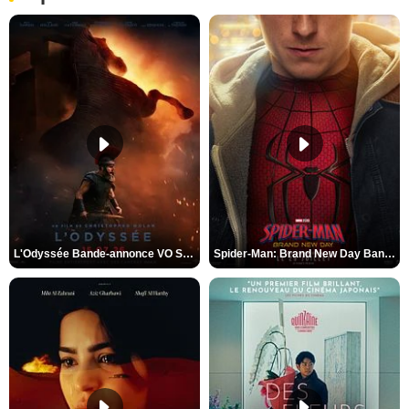
L'Odyssée Bande-annonce VO STFR
Spider-Man: Brand New Day Bande-annonce VO STFR