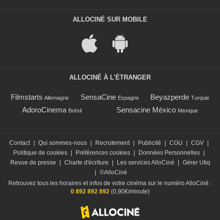
ALLOCINÉ SUR MOBILE
ALLOCINÉ À L'ÉTRANGER
Filmstarts
SensaCine
Beyazperde
Allemagne
Espagne
Turquie
AdoroCinema
Sensacine México
Brésil
Mexique
Contact
|
Qui sommes-nous
|
Recrutement
|
Publicité
|
CGU
|
CGV
|
Politique de cookies
|
Préférences cookies
|
Données Personnelles
|
Revue de presse
|
Charte d'écriture
|
Les services AlloCiné
|
Gérer Utiq
|
©AlloCiné
Retrouvez tous les horaires et infos de votre cinéma sur le numéro AlloCiné :
0 892 892 892
(0,90€/minute)