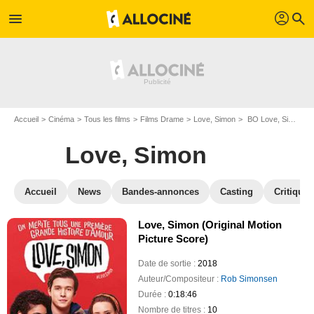
profil
menu
search
Accueil
Cinéma
Tous les films
Films Drame
Love, Simon
BO Love, Simon
Love, Simon
Accueil
News
Bandes-annonces
Casting
Critiques
Love, Simon (Original Motion
Picture Score)
Date de sortie :
2018
Auteur/Compositeur :
Rob Simonsen
Durée :
0:18:46
Nombre de titres :
10