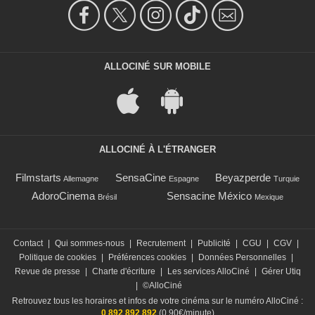
ALLOCINÉ SUR MOBILE
ALLOCINÉ À L'ÉTRANGER
Filmstarts
SensaCine
Beyazperde
Allemagne
Espagne
Turquie
AdoroCinema
Sensacine México
Brésil
Mexique
Contact
|
Qui sommes-nous
|
Recrutement
|
Publicité
|
CGU
|
CGV
|
Politique de cookies
|
Préférences cookies
|
Données Personnelles
|
Revue de presse
|
Charte d'écriture
|
Les services AlloCiné
|
Gérer Utiq
|
©AlloCiné
Retrouvez tous les horaires et infos de votre cinéma sur le numéro AlloCiné :
0 892 892 892
(0,90€/minute)