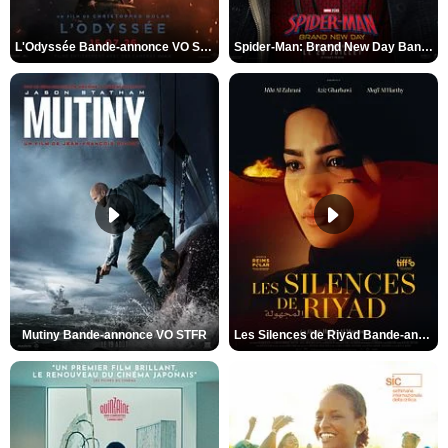
L'Odyssée Bande-annonce VO STFR
Spider-Man: Brand New Day Bande-annonce VO STFR
Mutiny Bande-annonce VO STFR
Les Silences de Riyad Bande-annonce VO STFR