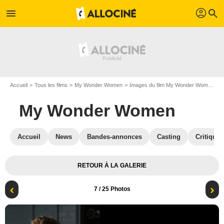
profil
menu
search
Accueil
Tous les films
My Wonder Women
Images du film My Wonder Women
P
My Wonder Women
Accueil
News
Bandes-annonces
Casting
Critiques
RETOUR À LA GALERIE
7
/ 25 Photos