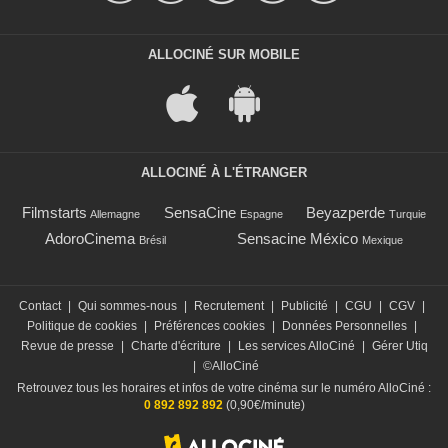
ALLOCINÉ SUR MOBILE
ALLOCINÉ À L'ÉTRANGER
Filmstarts
SensaCine
Beyazperde
Allemagne
Espagne
Turquie
AdoroCinema
Sensacine México
Brésil
Mexique
Contact
|
Qui sommes-nous
|
Recrutement
|
Publicité
|
CGU
|
CGV
|
Politique de cookies
|
Préférences cookies
|
Données Personnelles
|
Revue de presse
|
Charte d'écriture
|
Les services AlloCiné
|
Gérer Utiq
|
©AlloCiné
Retrouvez tous les horaires et infos de votre cinéma sur le numéro AlloCiné :
0 892 892 892
(0,90€/minute)