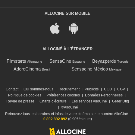
ALLOCINÉ SUR MOBILE
ALLOCINÉ À L'ÉTRANGER
Filmstarts
SensaCine
Beyazperde
Allemagne
Espagne
Turquie
AdoroCinema
Sensacine México
Brésil
Mexique
Contact
|
Qui sommes-nous
|
Recrutement
|
Publicité
|
CGU
|
CGV
|
Politique de cookies
|
Préférences cookies
|
Données Personnelles
|
Revue de presse
|
Charte d'écriture
|
Les services AlloCiné
|
Gérer Utiq
|
©AlloCiné
Retrouvez tous les horaires et infos de votre cinéma sur le numéro AlloCiné :
0 892 892 892
(0,90€/minute)