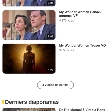
2:01
My Wonder Women Bande-
annonce VF
4 876 vues
2:01
My Wonder Women Teaser VO
3 653 vues
0:22
3 vidéos de ce film
Derniers diaporamas
De Pio Marmaï à Vimala Pons