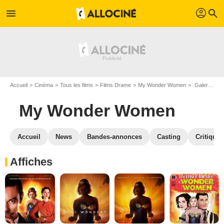
profil
menu
search
Accueil
Cinéma
Tous les films
Films Drame
My Wonder Women
Galerie photos du film My Wonder Women
My Wonder Women
Accueil
News
Bandes-annonces
Casting
Critiques
Affiches