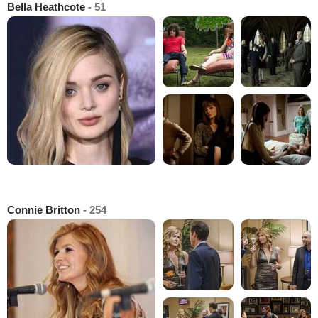
Bella Heathcote
- 51
Connie Britton
- 254