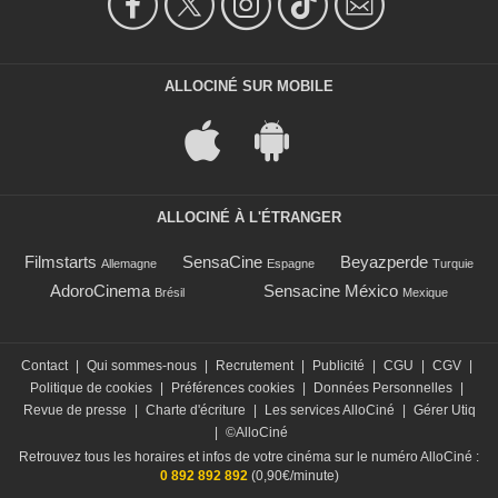
ALLOCINÉ SUR MOBILE
ALLOCINÉ À L'ÉTRANGER
Filmstarts
SensaCine
Beyazperde
Allemagne
Espagne
Turquie
AdoroCinema
Sensacine México
Brésil
Mexique
Contact
|
Qui sommes-nous
|
Recrutement
|
Publicité
|
CGU
|
CGV
|
Politique de cookies
|
Préférences cookies
|
Données Personnelles
|
Revue de presse
|
Charte d'écriture
|
Les services AlloCiné
|
Gérer Utiq
|
©AlloCiné
Retrouvez tous les horaires et infos de votre cinéma sur le numéro AlloCiné :
0 892 892 892
(0,90€/minute)