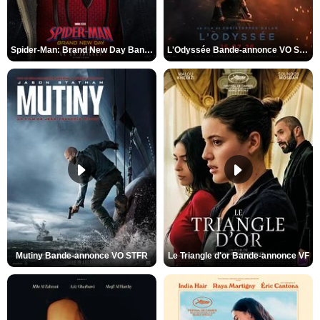
Spider-Man: Brand New Day Bande-annonce VO STFR
L'Odyssée Bande-annonce VO STFR
Mutiny Bande-annonce VO STFR
Le Triangle d'or Bande-annonce VF