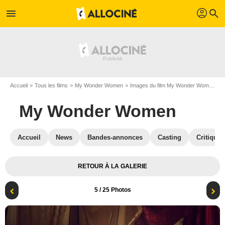
profil
menu
search
Accueil
Tous les films
My Wonder Women
Images du film My Wonder Women
P
My Wonder Women
Accueil
News
Bandes-annonces
Casting
Critiques
RETOUR À LA GALERIE
5
/ 25 Photos