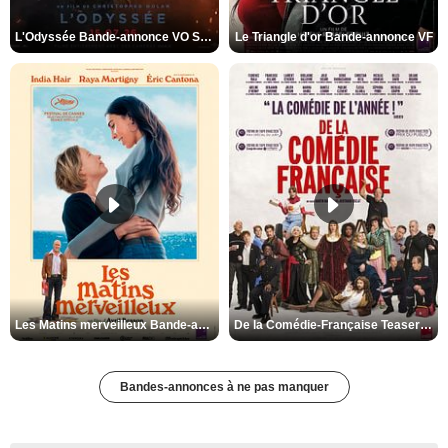
L'Odyssée Bande-annonce VO STFR
Le Triangle d'or Bande-annonce VF
Les Matins merveilleux Bande-annonce VF
De la Comédie-Française Teaser VF
Bandes-annonces à ne pas manquer