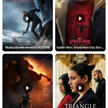
Mutiny Bande-annonce VO STFR
Spider-Man: Brand New Day Bande-annonce VO STFR