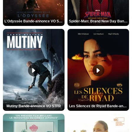
L'Odyssée Bande-annonce VO STFR
Spider-Man: Brand New Day Bande-annonce VO STFR
Mutiny Bande-annonce VO STFR
Les Silences de Riyad Bande-annonce VO STFR