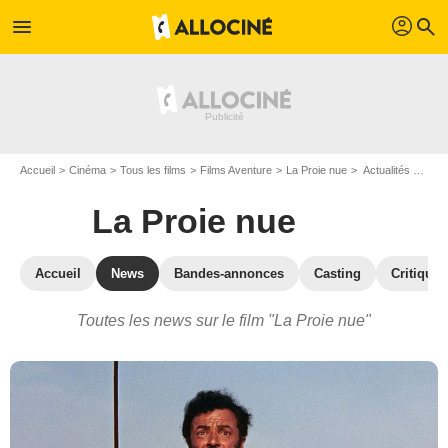
profil
menu
search
Accueil
Cinéma
Tous les films
Films Aventure
La Proie nue
Actualités La Proie nue
La Proie nue
Accueil
News
Bandes-annonces
Casting
Critiques
Toutes les news sur le film "La Proie nue"