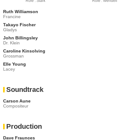
Rôle : Stark
Rôle : Wendell
Ruth Williamson
Francine
Takayo Fischer
Gladys
John Billingsley
Dr. Klein
Caroline Kinsolving
Grossman
Elle Young
Lacey
Soundtrack
Carson Aune
Compositeur
Production
Dave Fraunces