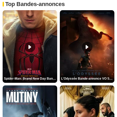
Top Bandes-annonces
Spider-Man: Brand New Day Bande-annonce VO STFR
L'Odyssée Bande-annonce VO STFR