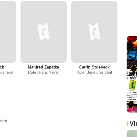
ck
Manfred Zapatka
Catrin Striebeck
 général
Rôle : Hans Meyer
Rôle : Juge président
tett
Vi