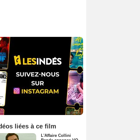
déos liées à ce film
L'Affaire Collini