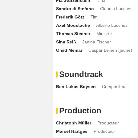
Pia Stutzenstein
Nina
Sandro di Stefano
Claudio Lucchesi
Frederik Götz
Tim
Axel Moustache
Alberto Lucchesi
Thomas Stecher
Ministre
Sina Reiß
Janina Fischer
Omid Memar
Caspar Leinen (jeune)
Soundtrack
Ben Lukas Boysen
Compositeur
Production
Christoph Müller
Producteur
Marcel Hartges
Producteur