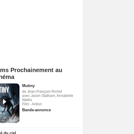
lms Prochainement au
néma
Mutiny
de Jean-François Richet
avec Jason Statham, Annabelle
Wallis
Film - Action
Bande-annonce
 du ciel