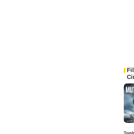
Fi
Ci
Tombé