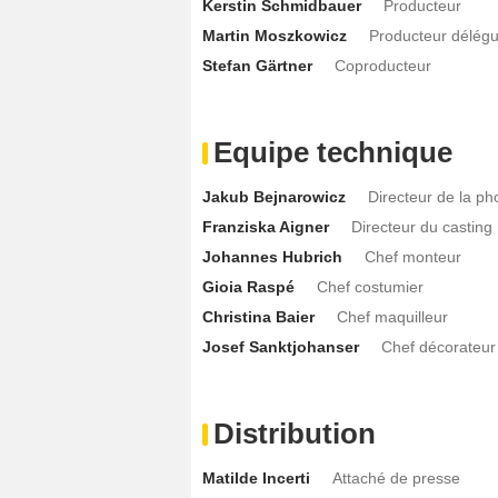
Kerstin Schmidbauer
Producteur
Martin Moszkowicz
Producteur délég
Stefan Gärtner
Coproducteur
Equipe technique
Jakub Bejnarowicz
Directeur de la ph
Franziska Aigner
Directeur du casting
Johannes Hubrich
Chef monteur
Gioia Raspé
Chef costumier
Christina Baier
Chef maquilleur
Josef Sanktjohanser
Chef décorateur
Distribution
Matilde Incerti
Attaché de presse