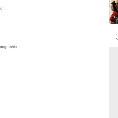
ué
otographie