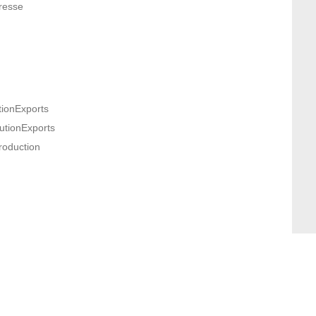
resse
utionExports
butionExports
roduction