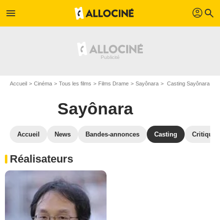
profil
menu
search
Accueil
Cinéma
Tous les films
Films Drame
Sayônara
Casting Sayônara
Sayônara
Accueil
News
Bandes-annonces
Casting
Critiques
Réalisateurs