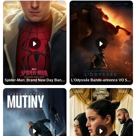
Spider-Man: Brand New Day Bande-annonce VO STFR
L'Odyssée Bande-annonce VO STFR