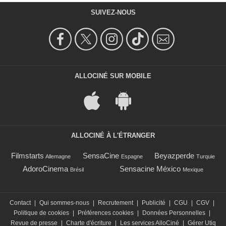
SUIVEZ-NOUS
ALLOCINÉ SUR MOBILE
ALLOCINÉ À L'ÉTRANGER
Filmstarts
SensaCine
Beyazperde
Allemagne
Espagne
Turquie
AdoroCinema
Sensacine México
Brésil
Mexique
Contact
|
Qui sommes-nous
|
Recrutement
|
Publicité
|
CGU
|
CGV
|
Politique de cookies
|
Préférences cookies
|
Données Personnelles
|
Revue de presse
|
Charte d'écriture
|
Les services AlloCiné
|
Gérer Utiq