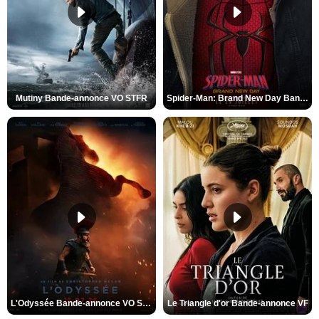
Mutiny Bande-annonce VO STFR
Spider-Man: Brand New Day Bande-annonce VO STFR
L'Odyssée Bande-annonce VO STFR
Le Triangle d'or Bande-annonce VF