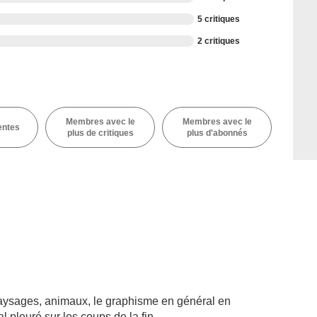
5 critiques
2 critiques
Membres avec le
Membres avec le
entes
plus de critiques
plus d'abonnés
aysages, animaux, le graphisme en général en
 pleuré sur les coups de la fin.