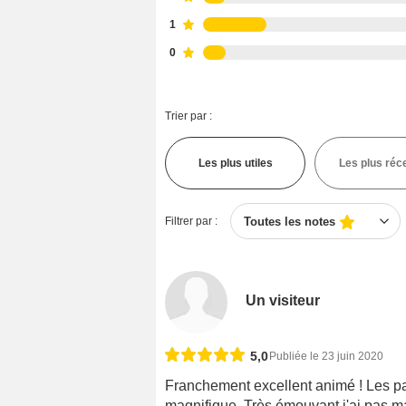
1
0
Trier par :
Les plus utiles
Les plus réc
Filtrer par :
Toutes les notes
Un visiteur
5,0
Publiée le 23 juin 2020
Franchement excellent animé ! Les p
magnifique. Très émouvant j'ai pas mal