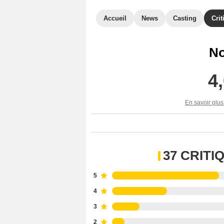
Accueil
News
Casting
Crit
No
4
En savoir plus
37 CRIT
5
4
3
2