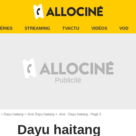
ÉRIES
STREAMING
TVACTU
VIDÉOS
VOD
Dayu haitang
Avis Dayu haitang
Avis : Dayu haitang - Page 3
Dayu haitang