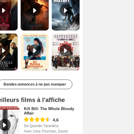
Le Triangle d'or Bande-annonce VF
Les Matins merveilleux Bande-annonce VF
De la Comédie-Française Teaser VF
Bandes-annonces à ne pas manquer
illeurs films à l'affiche
Kill Bill: The Whole Bloody
Affair
4,6
De Quentin Tarantino
Avec Uma Thurman, David