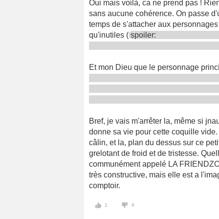
Oui mais voilà, ca ne prend pas ! Ri
sans aucune cohérence. On passe d'un
temps de s'attacher aux personnages 
qu'inutiles (
spoiler:
Et mon Dieu que le personnage princi
Bref, je vais m'arrêter la, même si jn
donne sa vie pour cette coquille vide.
câlin, et la, plan du dessus sur ce pet
grelotant de froid et de tristesse. Que
communément appelé LA FRIENDZONE !
très constructive, mais elle est a l'im
comptoir.
1
0