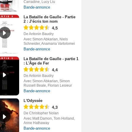
Carradine, Lucy Liu
Bande-annonce
La Bataille de Gaulle - Partie
2 : J’écris ton nom
4,5
De Antonin Baudry
Avec Simon Abkarian, Niels
Schneider, Anamaria Vartolomei
Bande-annonce
La Bataille de Gaulle - partie 1
: L'Âge de Fer
4,4
De Antonin Baudry
Avec Simon Abkarian, Simon
Russell Beale, Florian Lesieur
Bande-annonce
L'Odyssée
4,3
De Christopher Nolan
Avec Matt Damon, Tom Holland,
Anne Hathaway
Bande-annonce