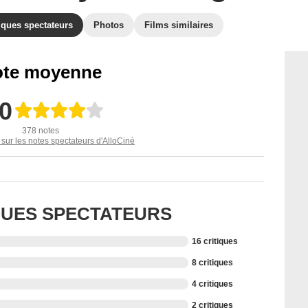
iques spectateurs
Photos
Films similaires
te moyenne
,0
378 notes
 sur les notes spectateurs d'AlloCiné
IQUES SPECTATEURS
16 critiques
8 critiques
4 critiques
2 critiques