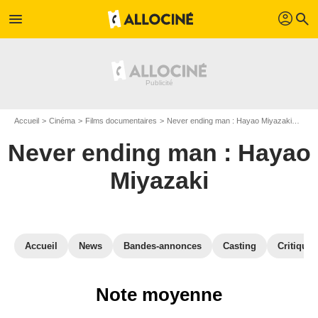
profil
menu
search
Accueil
Cinéma
Films documentaires
Never ending man : Hayao Miyazaki
Avis
Never ending man : Hayao
Miyazaki
Accueil
News
Bandes-annonces
Casting
Critiques
Note moyenne