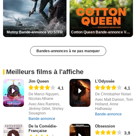
Mutiny Bande-annonce VO STFR
Cotton Queen Bande-annonce VO STFR
Bandes-annonces à ne pas manquer
Meilleurs films à l'affiche
Jim Queen
L'Odyssée
4,1
4,1
De Marco Nguyen,
De Christopher Nolan
Nicolas Athane
Avec Matt Damon, Tom
Avec Alex Ramires,
Holland, Anne
Jérémy Gillet, Shirley
Hathaway
Souagnon
Bande-annonce
Bande-annonce
De la Comédie-
Obsession
Française
3,9