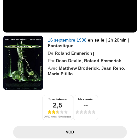
16 septembre 1998
en salle
|
2h 20min
|
Fantastique
De
Roland Emmerich
|
Par
Dean Devlin
,
Roland Emmerich
Avec
Matthew Broderick
,
Jean Reno
,
Maria Pitillo
Spectateurs
Mes amis
2,5
--
20782 notes, 499 critiques
VOD