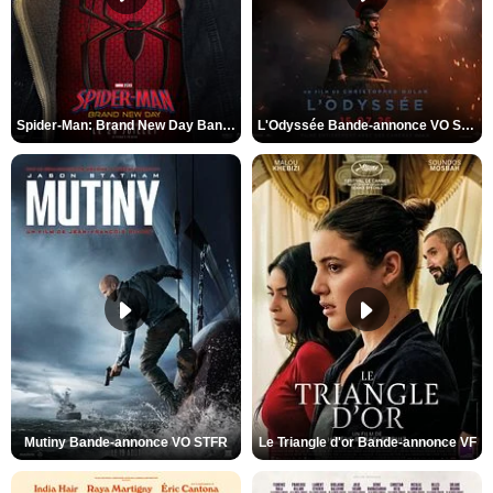
Spider-Man: Brand New Day Bande-annonce VO STFR
L'Odyssée Bande-annonce VO STFR
Mutiny Bande-annonce VO STFR
Le Triangle d'or Bande-annonce VF