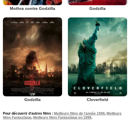
Mothra contre Godzilla
Godzilla
Godzilla
Cloverfield
Pour découvrir d'autres films :
Meilleurs films de l'année 1998
,
Meilleurs
films Fantastique
,
Meilleurs films Fantastique en 1998
.