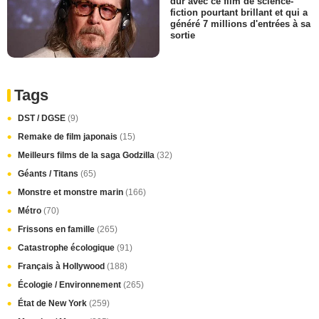
dur avec ce film de science-
fiction pourtant brillant et qui a
généré 7 millions d'entrées à sa
sortie
Tags
DST / DGSE
(9)
Remake de film japonais
(15)
Meilleurs films de la saga Godzilla
(32)
Géants / Titans
(65)
Monstre et monstre marin
(166)
Métro
(70)
Frissons en famille
(265)
Catastrophe écologique
(91)
Français à Hollywood
(188)
Écologie / Environnement
(265)
État de New York
(259)