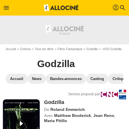
profil
menu
search
Accueil
Cinéma
Tous les films
Films Fantastique
Godzilla
VOD Godzilla
Godzilla
Accueil
News
Bandes-annonces
Casting
Critiques
Service proposé par
Godzilla
De
Roland Emmerich
Avec
Matthew Broderick
,
Jean Reno
,
Maria Pitillo