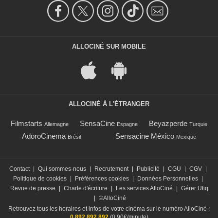
ALLOCINÉ SUR MOBILE
ALLOCINÉ À L'ÉTRANGER
Filmstarts
SensaCine
Beyazperde
Allemagne
Espagne
Turquie
AdoroCinema
Sensacine México
Brésil
Mexique
Contact
|
Qui sommes-nous
|
Recrutement
|
Publicité
|
CGU
|
CGV
|
Politique de cookies
|
Préférences cookies
|
Données Personnelles
|
Revue de presse
|
Charte d'écriture
|
Les services AlloCiné
|
Gérer Utiq
|
©AlloCiné
Retrouvez tous les horaires et infos de votre cinéma sur le numéro AlloCiné :
0 892 892 892
(0,90€/minute)