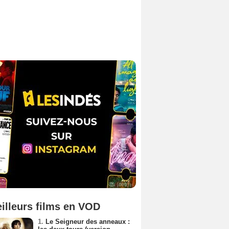
illeurs films en VOD
1.
Le Seigneur des anneaux :