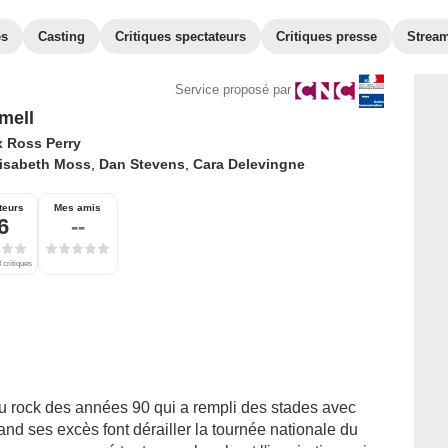
es
Casting
Critiques spectateurs
Critiques presse
Strea
Service proposé par
mell
x Ross Perry
lisabeth Moss
,
Dan Stevens
,
Cara Delevingne
teurs
Mes amis
6
--
 critiques
u rock des années 90 qui a rempli des stades avec
nd ses excès font dérailler la tournée nationale du