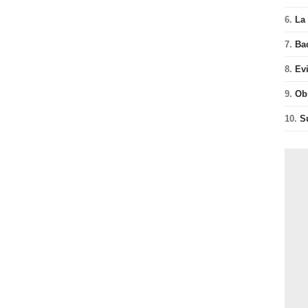
6.
La 
7.
Ba
8.
Ev
9.
Ob
10.
S