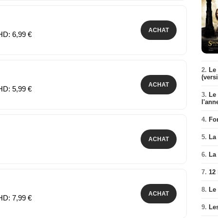
ACHAT
HD: 6,99 €
2.
Le 
(vers
ACHAT
HD: 5,99 €
3.
Le
l'ann
4.
Fo
5.
La 
ACHAT
6.
La 
7.
12
8.
Le
ACHAT
HD: 7,99 €
9.
Le