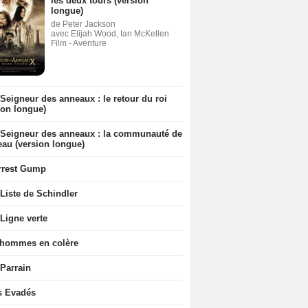
les deux tours (version
longue)
de Peter Jackson
avec Elijah Wood, Ian McKellen
Film - Aventure
Seigneur des anneaux : le retour du roi
ion longue)
 Seigneur des anneaux : la communauté de
eau (version longue)
rrest Gump
Liste de Schindler
Ligne verte
 hommes en colère
 Parrain
s Evadés