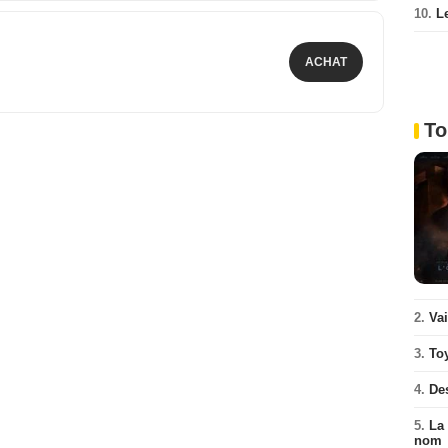
10.
L
ACHAT
To
2.
Va
3.
To
4.
De
5.
La 
nom