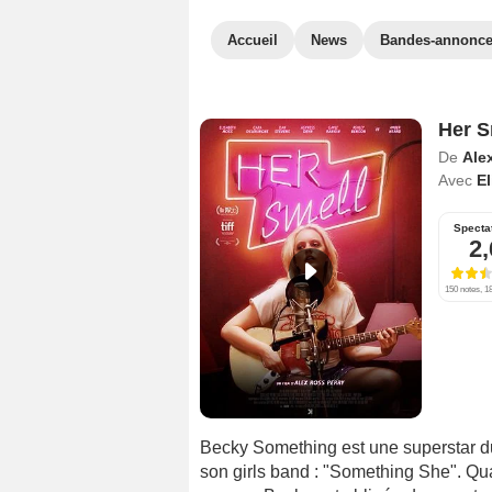
Accueil
News
Bandes-annonc
Her S
De
Ale
Avec
E
Specta
2,
150 notes, 18
Becky Something est une superstar d
son girls band : "Something She". Qua