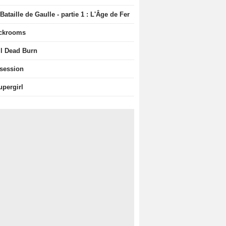
Bataille de Gaulle - partie 1 : L'Âge de Fer
ckrooms
il Dead Burn
session
upergirl