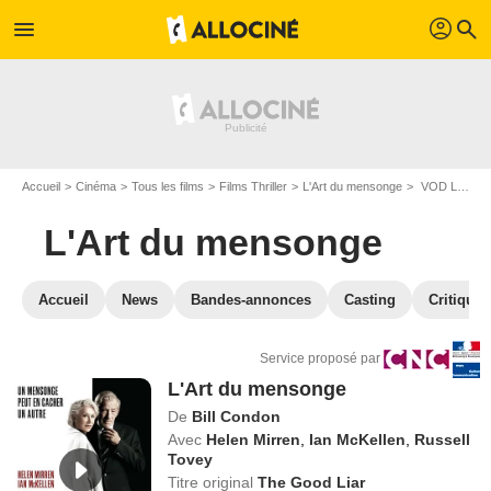
profil
menu
search
Accueil
Cinéma
Tous les films
Films Thriller
L'Art du mensonge
VOD L'Art du mensonge
L'Art du mensonge
Accueil
News
Bandes-annonces
Casting
Critiques
Service proposé par
L'Art du mensonge
De
Bill Condon
Avec
Helen Mirren
,
Ian McKellen
,
Russell
Tovey
Titre original
The Good Liar