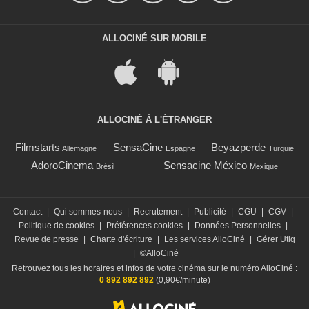
ALLOCINÉ SUR MOBILE
ALLOCINÉ À L'ÉTRANGER
Filmstarts
SensaCine
Beyazperde
Allemagne
Espagne
Turquie
AdoroCinema
Sensacine México
Brésil
Mexique
Contact
|
Qui sommes-nous
|
Recrutement
|
Publicité
|
CGU
|
CGV
|
Politique de cookies
|
Préférences cookies
|
Données Personnelles
|
Revue de presse
|
Charte d'écriture
|
Les services AlloCiné
|
Gérer Utiq
|
©AlloCiné
Retrouvez tous les horaires et infos de votre cinéma sur le numéro AlloCiné :
0 892 892 892
(0,90€/minute)