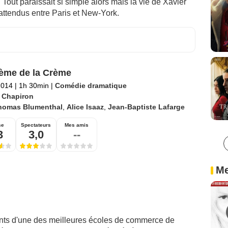
Tout paraissait si simple alors mais la vie de Xavier
attendus entre Paris et New-York.
ème de la Crème
2014
|
1h 30min
|
Comédie dramatique
 Chapiron
homas Blumenthal
,
Alice Isaaz
,
Jean-Baptiste Lafarge
se
Spectateurs
Mes amis
3
3,0
--
Me
iants d'une des meilleures écoles de commerce de