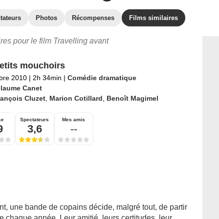
tateurs
Photos
Récompenses
Films similaires
ires pour le film Travelling avant
etits mouchoirs
bre 2010
|
2h 34min
|
Comédie dramatique
llaume Canet
ançois Cluzet
,
Marion Cotillard
,
Benoît Magimel
se
Spectateurs
Mes amis
9
3,6
--
t, une bande de copains décide, malgré tout, de partir
chaque année. Leur amitié, leurs certitudes, leur