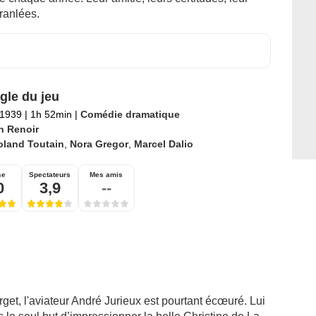
ranlées.
gle du jeu
t 1939
|
1h 52min
|
Comédie dramatique
n Renoir
oland Toutain
,
Nora Gregor
,
Marcel Dalio
se
Spectateurs
Mes amis
0
3,9
--
rget, l'aviateur André Jurieux est pourtant écœuré. Lui