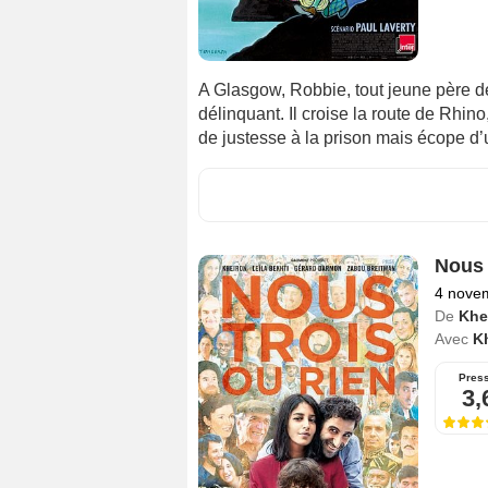
A Glasgow, Robbie, tout jeune père d
délinquant. Il croise la route de Rhin
de justesse à la prison mais écope d’
Nous 
4 nove
De
Khe
Avec
K
Pres
3,