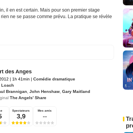
 il en est certain. Mais pour son premier stage
, rien ne se passe comme prévu. La pratique se révèle
rt des Anges
 2012
|
1h 41min
|
Comédie dramatique
 Loach
aul Brannigan
,
John Henshaw
,
Gary Maitland
iginal
The Angels' Share
se
Spectateurs
Mes amis
5
3,9
--
Tr
pr