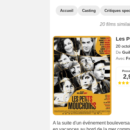
Accueil
Casting
Critiques spec
20 films simila
Les P
20 octo
De
Gui
Avec
Fr
Pres
2,
A la suite d'un événement bouleversan
en vacances au bord de la mer comme 