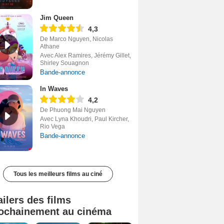
Jim Queen
4,3
De Marco Nguyen, Nicolas
Athane
Avec Alex Ramires, Jérémy Gillet,
Shirley Souagnon
Bande-annonce
In Waves
4,2
De Phuong Mai Nguyen
Avec Lyna Khoudri, Paul Kircher,
Rio Vega
Bande-annonce
Tous les meilleurs films au ciné
ailers des films
ochainement au cinéma
Tombé du ciel Bande-annonce VF
La fin d’Oak Street Bande-annonce VO STFR
Juste pour une nuit Bande-annonce VO STFR