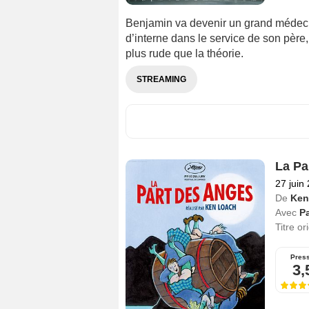
Benjamin va devenir un grand médecin,
d’interne dans le service de son père
plus rude que la théorie.
STREAMING
La Pa
27 juin
De
Ken
Avec
P
Titre or
Pres
3,