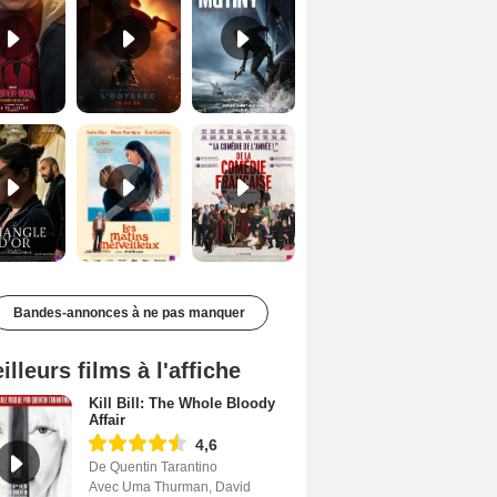
Le Triangle d'or Bande-annonce VF
Les Matins merveilleux Bande-annonce VF
De la Comédie-Française Teaser VF
Bandes-annonces à ne pas manquer
illeurs films à l'affiche
Kill Bill: The Whole Bloody
Affair
4,6
De Quentin Tarantino
Avec Uma Thurman, David