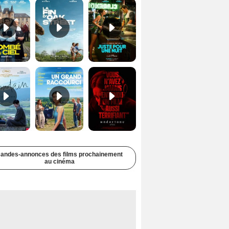
Soudain Bande-annonce VF STFR
Un grand raccourci Bande-annonce VF
Undertone Bande-annonce VO STFR
andes-annonces des films prochainement
au cinéma