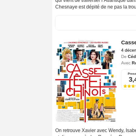
qui vient de traverser l’Atlantique dan
Chesnaye est dépité de ne pas la trou
Casse
4 déce
De
Céd
Avec
R
Pres
3,
On retrouve Xavier avec Wendy, Isabe