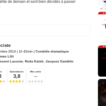
’élite de demain et sont bien décidés à passer
.
crate
embre 2014
|
1h 42min
|
Comédie dramatique
mas Lilti
incent Lacoste
,
Reda Kateb
,
Jacques Gamblin
se
Spectateurs
Mes amis
8
3,8
--