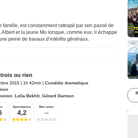
e famille, est constamment rattrapé par son passé de
o, Albert et la jeune Mo lorsque, comme eux, il échappe
une peine de travaux d’intérêts généraux.
trois ou rien
mbre 2015
|
1h 42min
|
Comédie dramatique
iron
B
heiron
,
Leïla Bekhti
,
Gérard Darmon
se
Spectateurs
Mes amis
6
4,2
--
'