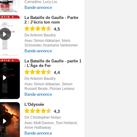
Carradine, Lucy Liu
Bande-annonce
La Bataille de Gaulle - Partie
2 : J’écris ton nom
4,5
De Antonin Baudry
Avec Simon Abkarian, Niels
Schneider, Anamaria Vartolomei
Bande-annonce
La Bataille de Gaulle - partie 1
: L'Âge de Fer
4,4
De Antonin Baudry
Avec Simon Abkarian, Simon
Russell Beale, Florian Lesieur
Bande-annonce
L'Odyssée
4,3
De Christopher Nolan
Avec Matt Damon, Tom Holland,
Anne Hathaway
Bande-annonce