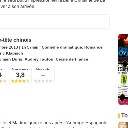
s le seul but d’impressionner la belle Christine de La
ver à son arrivée.
-tête chinois
mbre 2013
|
1h 57min
|
Comédie dramatique
,
Romance
ric Klapisch
omain Duris
,
Audrey Tautou
,
Cécile de France
se
Spectateurs
Mes amis
4
3,8
--
To
lle et Martine quinze ans après l’Auberge Espagnole