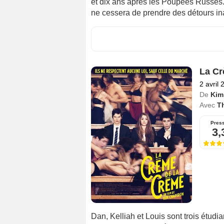
et dix ans après les Poupées Russes. 
ne cessera de prendre des détours in
La Cr
2 avril 
De
Kim
Avec
T
Pres
3,
Dan, Kelliah et Louis sont trois étud