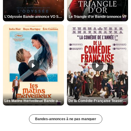
L'Odyssée Bande-annonce VO STFR
Le Triangle d'or Bande-annonce VF
Les Matins merveilleux Bande-annonce VF
De la Comédie-Française Teaser VF
Bandes-annonces à ne pas manquer