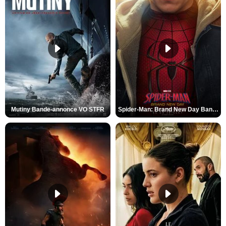
Mutiny Bande-annonce VO STFR
Spider-Man: Brand New Day Bande-annonce VO STFR