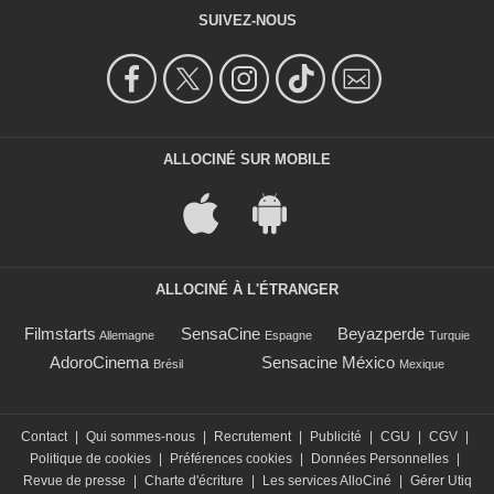
SUIVEZ-NOUS
ALLOCINÉ SUR MOBILE
ALLOCINÉ À L'ÉTRANGER
Filmstarts
SensaCine
Beyazperde
Allemagne
Espagne
Turquie
AdoroCinema
Sensacine México
Brésil
Mexique
Contact
|
Qui sommes-nous
|
Recrutement
|
Publicité
|
CGU
|
CGV
|
Politique de cookies
|
Préférences cookies
|
Données Personnelles
|
Revue de presse
|
Charte d'écriture
|
Les services AlloCiné
|
Gérer Utiq