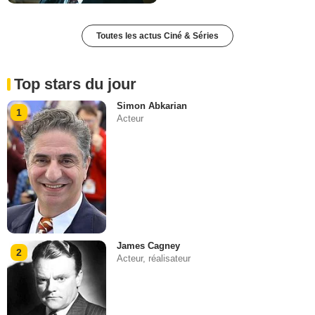
Toutes les actus Ciné & Séries
Top stars du jour
Simon Abkarian
1
Acteur
James Cagney
2
Acteur, réalisateur