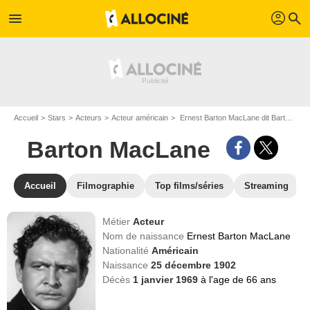
profil
menu
search
Accueil
Stars
Acteurs
Acteur américain
Ernest Barton MacLane dit Barton MacLane
Barton MacLane
Accueil
Filmographie
Top films/séries
Streaming
Métier
Acteur
Nom de naissance
Ernest Barton MacLane
Nationalité
Américain
Naissance
25 décembre 1902
Décès
1 janvier 1969
à l'age de 66 ans