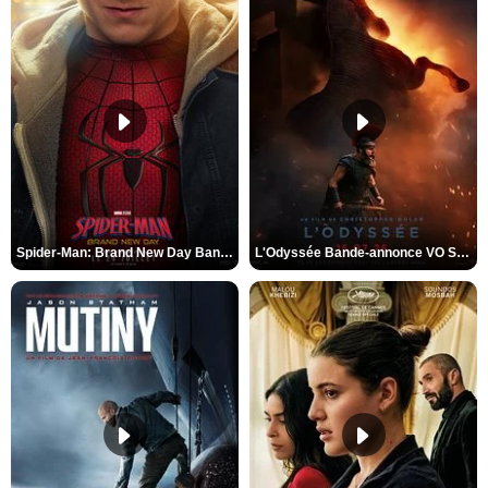
Spider-Man: Brand New Day Bande-annonce VO STFR
L'Odyssée Bande-annonce VO STFR