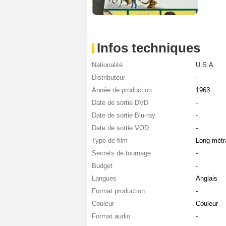
Infos techniques
Nationalité
U.S.A.
Distributeur
-
Année de production
1963
Date de sortie DVD
-
Date de sortie Blu-ray
-
Date de sortie VOD
-
Type de film
Long métr
Secrets de tournage
-
Budget
-
Langues
Anglais
Format production
-
Couleur
Couleur
Format audio
-