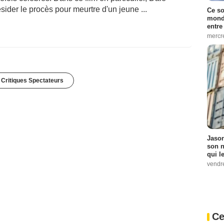
ider le procès pour meurtre d'un jeune ...
Ce so
monde
entre
mercr
 Critiques Spectateurs
Jason
son n
qui le
vendre
Ce