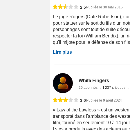
2,5
Publiée le 30 mai 2015
Le juge Rogers (Dale Robertson), connu
pour statuer sur le sort du fils d'un 
personnages sont tout de suite découpé
respecter la loi (William Bendix), un 
qu'il mijote pour la défense de son fil
Lire plus
White Fingers
29 abonnés
1 237 critiques
3,0
Publiée le 9 août 2024
« Law of the Lawless » est un western
transporté dans l'ambiance des weste
film, tourné en seulement 10 à 14 jour
Lyles a produits avec des acteurs autr