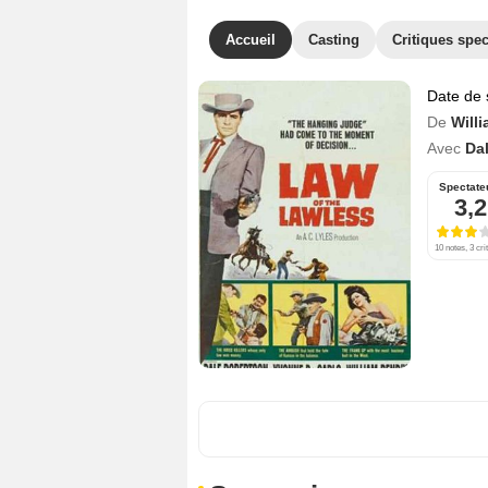
Accueil
Casting
Critiques spec
Date de 
De
Willi
Avec
Da
Spectate
3,2
10 notes, 3 cri