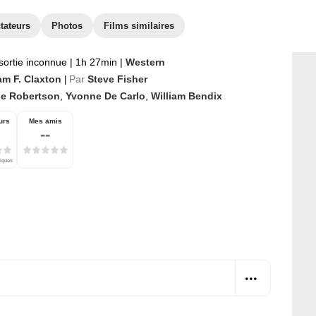
tateurs
Photos
Films similaires
sortie inconnue
|
1h 27min
|
Western
am F. Claxton
Par
Steve Fisher
|
le Robertson
,
Yvonne De Carlo
,
William Bendix
urs
Mes amis
--
tiques