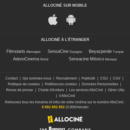
ALLOCINÉ SUR MOBILE
ALLOCINÉ À L'ÉTRANGER
Filmstarts
SensaCine
Beyazperde
Allemagne
Espagne
Turquie
AdoroCinema
Sensacine México
Brésil
Mexique
Contact
|
Qui sommes-nous
|
Recrutement
|
Publicité
|
CGU
|
CGV
|
Politique de cookies
|
Préférences cookies
|
Données Personnelles
|
Revue de presse
|
Charte d'écriture
|
Les services AlloCiné
|
Gérer Utiq
|
©AlloCiné
Retrouvez tous les horaires et infos de votre cinéma sur le numéro AlloCiné :
0 892 892 892
(0,90€/minute)