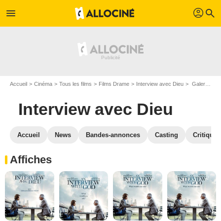
profil
menu
search
Accueil
Cinéma
Tous les films
Films Drame
Interview avec Dieu
Galerie photos du film Interview avec Dieu
Interview avec Dieu
Accueil
News
Bandes-annonces
Casting
Critiques
Affiches