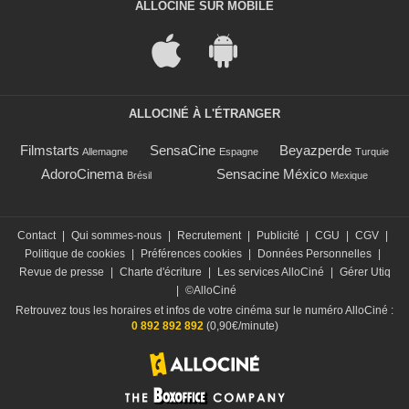
ALLOCINÉ SUR MOBILE
ALLOCINÉ À L'ÉTRANGER
Filmstarts
SensaCine
Beyazperde
Allemagne
Espagne
Turquie
AdoroCinema
Sensacine México
Brésil
Mexique
Contact
|
Qui sommes-nous
|
Recrutement
|
Publicité
|
CGU
|
CGV
|
Politique de cookies
|
Préférences cookies
|
Données Personnelles
|
Revue de presse
|
Charte d'écriture
|
Les services AlloCiné
|
Gérer Utiq
|
©AlloCiné
Retrouvez tous les horaires et infos de votre cinéma sur le numéro AlloCiné :
0 892 892 892
(0,90€/minute)