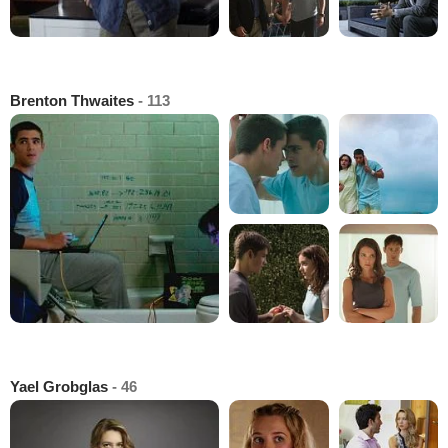
Brenton Thwaites
- 113
Yael Grobglas
- 46