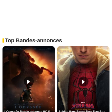
Top Bandes-annonces
L'Odyssée Bande-annonce VO STFR
Spider-Man: Brand New Day Bande-annonce VO STFR