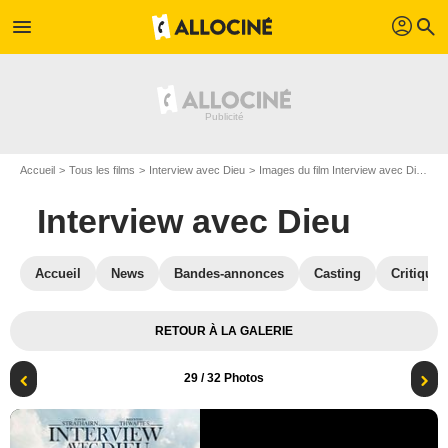
profil
menu
search
Accueil
Tous les films
Interview avec Dieu
Images du film Interview avec Dieu
A
Interview avec Dieu
Accueil
News
Bandes-annonces
Casting
Critiques
RETOUR À LA GALERIE
29
/ 32 Photos