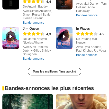
4,4
Avec Matt Damon, Tom
De Antonin Baudry
Holland, Anne
Avec Simon Abkarian,
Hathaway
Simon Russell Beale,
Bande-annonce
Florian Lesieur
Bande-annonce
Jim Queen
In Waves
4,3
4,2
De Marco Nguyen,
De Phuong Mai
Nicolas Athane
Nguyen
Avec Alex Ramires,
Avec Lyna Khoudri,
Jérémy Gillet, Shirley
Paul Kircher, Rio Vega
Souagnon
Bande-annonce
Bande-annonce
Tous les meilleurs films au ciné
Bandes-annonces les plus récentes