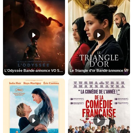
L'Odyssée Bande-annonce VO STFR
Le Triangle d'or Bande-annonce VF