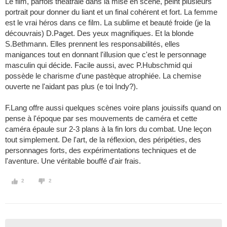
Le film, parfois théâtrale dans la mise en scène, peint plusieurs
portrait pour donner du liant et un final cohérent et fort. La femme
est le vrai héros dans ce film. La sublime et beauté froide (je la
découvrais) D.Paget. Des yeux magnifiques. Et la blonde
S.Bethmann. Elles prennent les responsabilités, elles
manigances tout en donnant l'illusion que c'est le personnage
masculin qui décide. Facile aussi, avec P.Hubschmid qui
possède le charisme d'une pastèque atrophiée. La chemise
ouverte ne l'aidant pas plus (e toi Indy?).
F.Lang offre aussi quelques scènes voire plans jouissifs quand on
pense à l'époque par ses mouvements de caméra et cette
caméra épaule sur 2-3 plans à la fin lors du combat. Une leçon
tout simplement. De l'art, de la réflexion, des péripéties, des
personnages forts, des expérimentations techniques et de
l'aventure. Une véritable bouffé d'air frais.
2
2