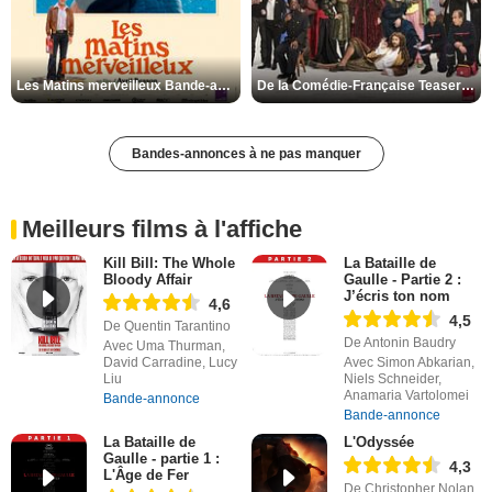
Les Matins merveilleux Bande-annonce VF
De la Comédie-Française Teaser VF
Bandes-annonces à ne pas manquer
Meilleurs films à l'affiche
Kill Bill: The Whole
La Bataille de
Bloody Affair
Gaulle - Partie 2 :
J’écris ton nom
4,6
4,5
De Quentin Tarantino
De Antonin Baudry
Avec Uma Thurman,
David Carradine, Lucy
Avec Simon Abkarian,
Liu
Niels Schneider,
Anamaria Vartolomei
Bande-annonce
Bande-annonce
La Bataille de
L'Odyssée
Gaulle - partie 1 :
4,3
L'Âge de Fer
De Christopher Nolan