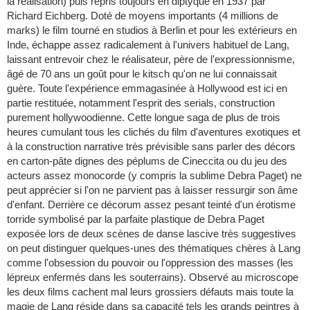
la réalisation) puis repris toujours en diptyque en 1937 par
Richard Eichberg. Doté de moyens importants (4 millions de
marks) le film tourné en studios à Berlin et pour les extérieurs en
Inde, échappe assez radicalement à l'univers habituel de Lang,
laissant entrevoir chez le réalisateur, père de l'expressionnisme,
âgé de 70 ans un goût pour le kitsch qu'on ne lui connaissait
guère. Toute l'expérience emmagasinée à Hollywood est ici en
partie restituée, notamment l'esprit des serials, construction
purement hollywoodienne. Cette longue saga de plus de trois
heures cumulant tous les clichés du film d'aventures exotiques et
à la construction narrative très prévisible sans parler des décors
en carton-pâte dignes des péplums de Cineccita ou du jeu des
acteurs assez monocorde (y compris la sublime Debra Paget) ne
peut apprécier si l'on ne parvient pas à laisser ressurgir son âme
d'enfant. Derrière ce décorum assez pesant teinté d'un érotisme
torride symbolisé par la parfaite plastique de Debra Paget
exposée lors de deux scènes de danse lascive très suggestives
on peut distinguer quelques-unes des thématiques chères à Lang
comme l'obsession du pouvoir ou l'oppression des masses (les
lépreux enfermés dans les souterrains). Observé au microscope
les deux films cachent mal leurs grossiers défauts mais toute la
magie de Lang réside dans sa capacité tels les grands peintres à