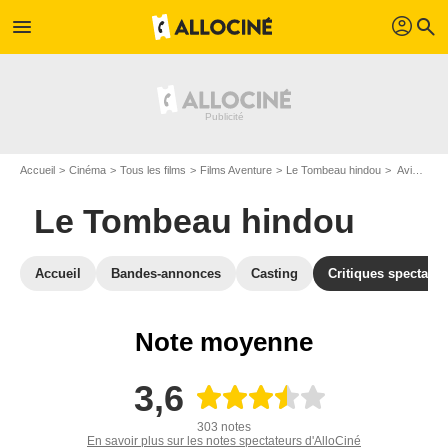
profil
menu
search
Accueil
Cinéma
Tous les films
Films Aventure
Le Tombeau hindou
Avis sur Le Tombeau hindou
Le Tombeau hindou
Accueil
Bandes-annonces
Casting
Critiques spectateu
Note moyenne
3,6
303 notes
En savoir plus sur les notes spectateurs d'AlloCiné