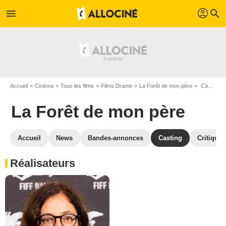
profil
menu
search
Accueil
Cinéma
Tous les films
Films Drame
La Forêt de mon père
Casting La Forêt de mon père
La Forêt de mon père
Accueil
News
Bandes-annonces
Casting
Critiques
Réalisateurs