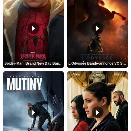
Spider-Man: Brand New Day Bande-annonce VO STFR
L'Odyssée Bande-annonce VO STFR