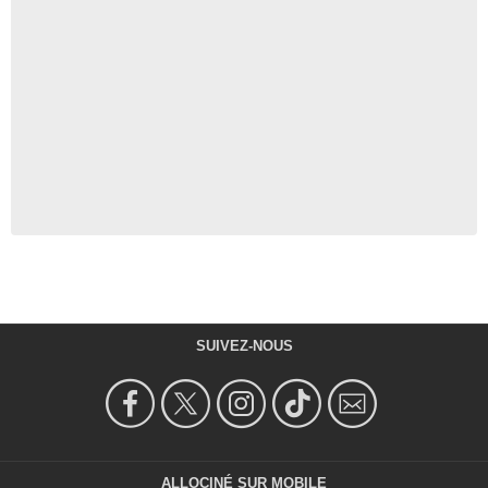
SUIVEZ-NOUS
ALLOCINÉ SUR MOBILE