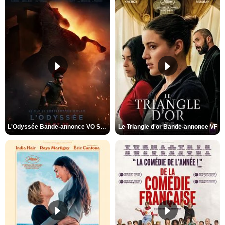
L'Odyssée Bande-annonce VO STFR
Le Triangle d'or Bande-annonce VF