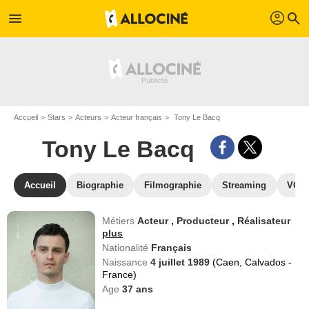
profil
menu
search
Accueil
Stars
Acteurs
Acteur français
Tony Le Bacq
Tony Le Bacq
Accueil
Biographie
Filmographie
Streaming
VOD,
Métiers
Acteur
,
Producteur
,
Réalisateur
plus
Nationalité
Français
Naissance
4 juillet 1989
(Caen, Calvados -
France)
Age
37
ans