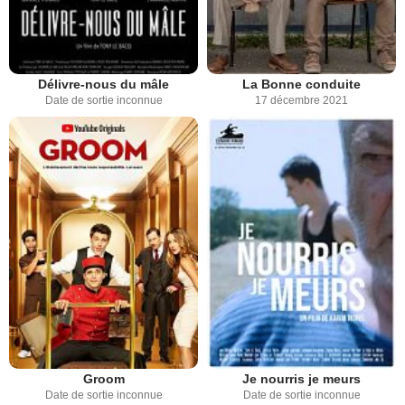
Délivre-nous du mâle
La Bonne conduite
Date de sortie inconnue
17 décembre 2021
Groom
Je nourris je meurs
Date de sortie inconnue
Date de sortie inconnue