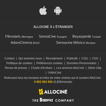
ALLOCINÉ À L'ÉTRANGER
Filmstarts
SensaCine
Beyazperde
Allemagne
Espagne
Turquie
AdoroCinema
Sensacine México
Brésil
Mexique
Contact
|
Qui sommes-nous
|
Recrutement
|
Publicité
|
CGU
|
CGV
|
Politique de cookies
|
Préférences cookies
|
Données Personnelles
|
Revue de presse
|
Charte d'écriture
|
Les services AlloCiné
|
Gérer Utiq
|
©AlloCiné
Retrouvez tous les horaires et infos de votre cinéma sur le numéro AlloCiné :
0 892 892 892
(0,90€/minute)