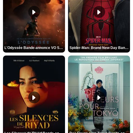
L'Odyssée Bande-annonce VO STFR
Spider-Man: Brand New Day Bande-annonce VO STFR