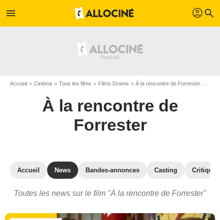
profil
menu
search
Accueil
Cinéma
Tous les films
Films Drame
À la rencontre de Forrester
Actua
À la rencontre de
Forrester
Accueil
News
Bandes-annonces
Casting
Critiques
Toutes les news sur le film "À la rencontre de Forrester"