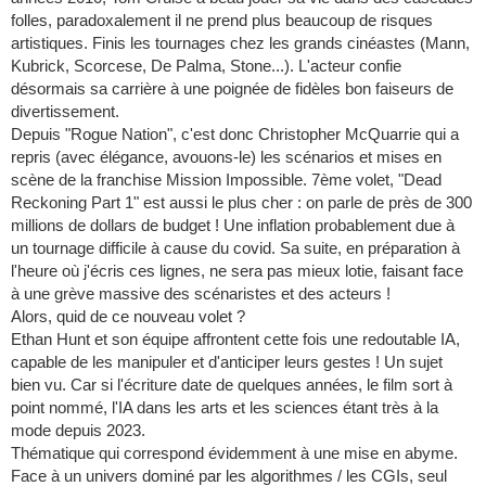
folles, paradoxalement il ne prend plus beaucoup de risques
artistiques. Finis les tournages chez les grands cinéastes (Mann,
Kubrick, Scorcese, De Palma, Stone...). L'acteur confie
désormais sa carrière à une poignée de fidèles bon faiseurs de
divertissement.
Depuis "Rogue Nation", c'est donc Christopher McQuarrie qui a
repris (avec élégance, avouons-le) les scénarios et mises en
scène de la franchise Mission Impossible. 7ème volet, "Dead
Reckoning Part 1" est aussi le plus cher : on parle de près de 300
millions de dollars de budget ! Une inflation probablement due à
un tournage difficile à cause du covid. Sa suite, en préparation à
l'heure où j'écris ces lignes, ne sera pas mieux lotie, faisant face
à une grève massive des scénaristes et des acteurs !
Alors, quid de ce nouveau volet ?
Ethan Hunt et son équipe affrontent cette fois une redoutable IA,
capable de les manipuler et d'anticiper leurs gestes ! Un sujet
bien vu. Car si l'écriture date de quelques années, le film sort à
point nommé, l'IA dans les arts et les sciences étant très à la
mode depuis 2023.
Thématique qui correspond évidemment à une mise en abyme.
Face à un univers dominé par les algorithmes / les CGIs, seul