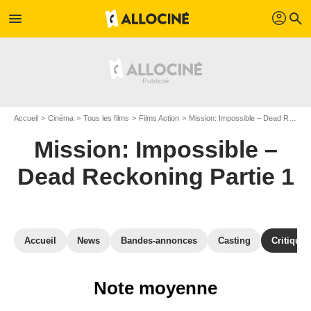
profil
menu
search
Accueil
Cinéma
Tous les films
Films Action
Mission: Impossible – Dead Reckoning Partie 1
Mission: Impossible –
Dead Reckoning Partie 1
Accueil
News
Bandes-annonces
Casting
Critiques
Note moyenne