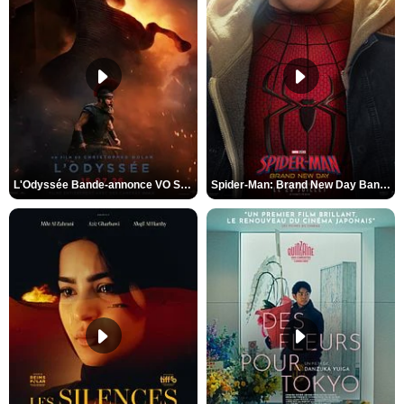
L'Odyssée Bande-annonce VO STFR
Spider-Man: Brand New Day Bande-annonce VO STFR