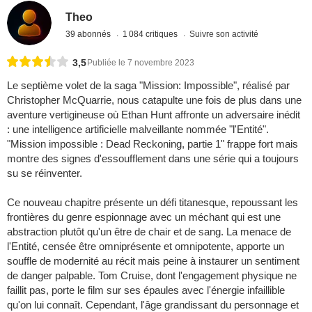
Theo
39 abonnés
1 084 critiques
Suivre son activité
3,5
Publiée le 7 novembre 2023
Le septième volet de la saga "Mission: Impossible", réalisé par
Christopher McQuarrie, nous catapulte une fois de plus dans une
aventure vertigineuse où Ethan Hunt affronte un adversaire inédit
: une intelligence artificielle malveillante nommée "l'Entité".
"Mission impossible : Dead Reckoning, partie 1" frappe fort mais
montre des signes d'essoufflement dans une série qui a toujours
su se réinventer.
Ce nouveau chapitre présente un défi titanesque, repoussant les
frontières du genre espionnage avec un méchant qui est une
abstraction plutôt qu'un être de chair et de sang. La menace de
l'Entité, censée être omniprésente et omnipotente, apporte un
souffle de modernité au récit mais peine à instaurer un sentiment
de danger palpable. Tom Cruise, dont l'engagement physique ne
faillit pas, porte le film sur ses épaules avec l'énergie infaillible
qu'on lui connaît. Cependant, l'âge grandissant du personnage et