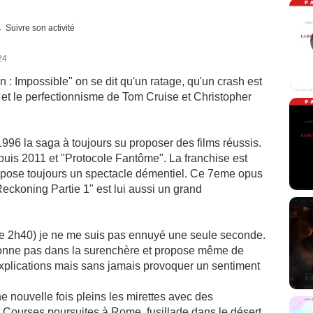
Suivre son activité
24
 : Impossible" on se dit qu'un ratage, qu'un crash est
t et le perfectionnisme de Tom Cruise et Christopher
 1996 la saga à toujours su proposer des films réussis.
depuis 2011 et "Protocole Fantôme". La franchise est
ropose toujours un spectacle démentiel. Ce 7eme opus
eckoning Partie 1" est lui aussi un grand
e 2h40) je ne me suis pas ennuyé une seule seconde.
onne pas dans la surenchère et propose même de
xplications mais sans jamais provoquer un sentiment
e nouvelle fois pleins les mirettes avec des
 Courses poursuites à Rome, fusillade dans le désert,