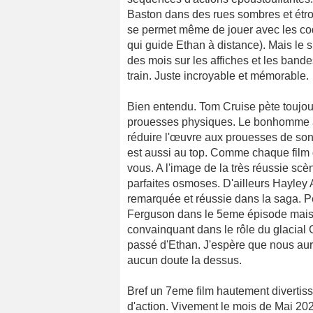
Baston dans des rues sombres et étroit
se permet même de jouer avec les cod
qui guide Ethan à distance). Mais le
des mois sur les affiches et les ban
train. Juste incroyable et mémorable.
Bien entendu. Tom Cruise pète toujou
prouesses physiques. Le bonhomme a 
réduire l'œuvre aux prouesses de son a
est aussi au top. Comme chaque film d
vous. A l'image de la très réussie scè
parfaites osmoses. D'ailleurs Hayley A
remarquée et réussie dans la saga. 
Ferguson dans le 5eme épisode mais 
convainquant dans le rôle du glacial 
passé d'Ethan. J'espère que nous aur
aucun doute la dessus.
Bref un 7eme film hautement divertiss
d'action. Vivement le mois de Mai 2025