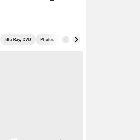
Blu-Ray, DVD
Photos
Secrets de tournage
Box Office