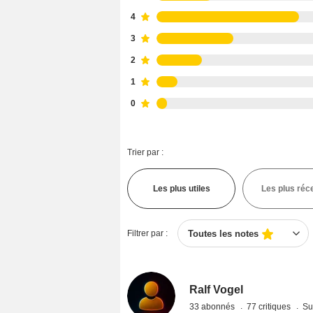
4
3
2
1
0
Trier par :
Les plus utiles
Les plus réc
Filtrer par :
Toutes les notes
Ralf Vogel
33 abonnés
77 critiques
Su