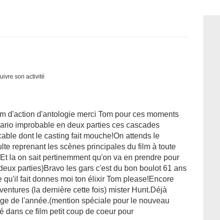
uivre son activité
lm d'action d'antologie merci Tom pour ces moments
ario improbable en deux parties ces cascades
cable dont le casting fait mouche!On attends le
e reprenant les scènes principales du film à toute
n)Et la on sait pertinemment qu'on va en prendre pour
eux parties)Bravo les gars c'est du bon boulot 61 ans
e qu'il fait donnes moi ton élixir Tom please!Encore
ventures (la dernière cette fois) mister Hunt.Déjà
age de l'année.(mention spéciale pour le nouveau
é dans ce film petit coup de coeur pour