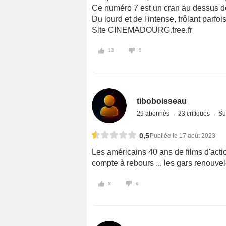
Ce numéro 7 est un cran au dessus de
Du lourd et de l'intense, frôlant parfoi
Site CINEMADOURG.free.fr
13
9
tiboboisseau
29 abonnés
23 critiques
Su
0,5
Publiée le 17 août 2023
Les américains 40 ans de films d'act
compte à rebours ... les gars renouvel
9
6