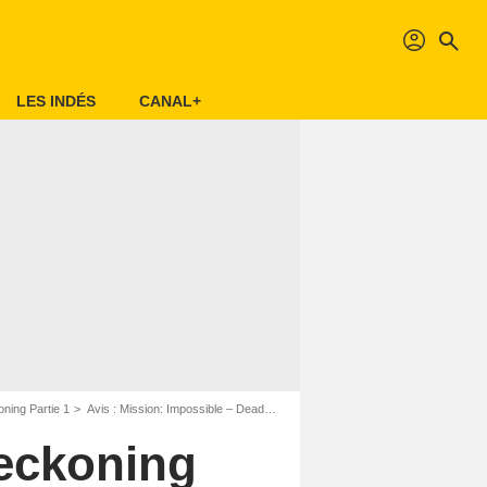
profil
search
LES INDÉS
CANAL+
ning Partie 1
Avis : Mission: Impossible – Dead Reckoning Partie 1 - Page 2
Reckoning