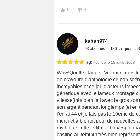
8
4
kabah974
43 abonnés
186 critiques
S
5,0
Publiée le 15 juillet 2023
Wow!Quelle claque ! Vraiment quel fi
de bravoure d'anthologie ce bon scén
incroyables et ce jeu d'acteurs impec
générique avec le fameux montage cult
vitesse(très bien fait avec le gros so
son argent pendant longtemps (et en d
j'en ai 44 et je fais pas le 10eme de c
merci et à bientôt pour de nouvelles a
mythique culte le film action/espionn
casting au féminin très bien représent