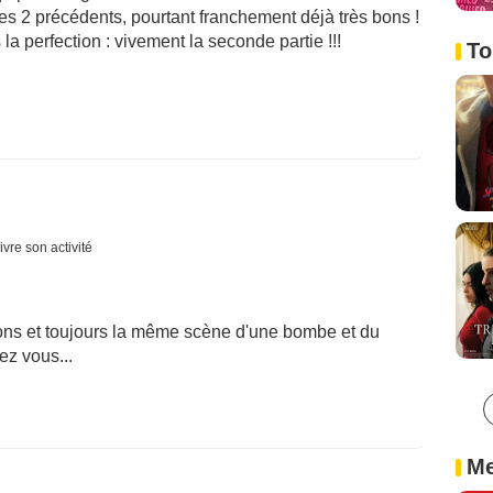
s 2 précédents, pourtant franchement déjà très bons !
s la perfection : vivement la seconde partie !!!
To
ivre son activité
ions et toujours la même scène d'une bombe et du
ez vous...
Me