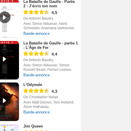
La Bataille de Gaulle - Partie
2 : J’écris ton nom
4,5
De Antonin Baudry
Avec Simon Abkarian, Niels
Schneider, Anamaria Vartolomei
Bande-annonce
La Bataille de Gaulle - partie 1
: L'Âge de Fer
4,4
De Antonin Baudry
Avec Simon Abkarian, Simon
Russell Beale, Florian Lesieur
Bande-annonce
L'Odyssée
4,3
De Christopher Nolan
Avec Matt Damon, Tom Holland,
Anne Hathaway
Bande-annonce
Jim Queen