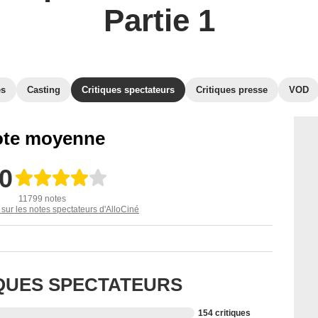
Partie 1
es
Casting
Critiques spectateurs
Critiques presse
VOD
te moyenne
,0
11799 notes
 sur les notes spectateurs d'AlloCiné
IQUES SPECTATEURS
154 critiques