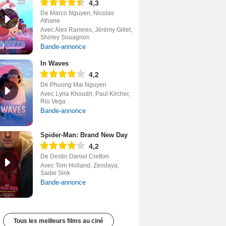
4,3
De Marco Nguyen, Nicolas
Athane
Avec Alex Ramires, Jérémy Gillet,
Shirley Souagnon
Bande-annonce
In Waves
4,2
De Phuong Mai Nguyen
Avec Lyna Khoudri, Paul Kircher,
Rio Vega
Bande-annonce
Spider-Man: Brand New Day
4,2
De Destin Daniel Cretton
Avec Tom Holland, Zendaya,
Sadie Sink
Bande-annonce
Tous les meilleurs films au ciné