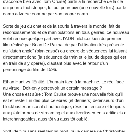
s'accorde bien avec Tom Cruise) partir à la recherche de la clé
qui pourra tout stopper, le tout poursuivi (une nouvelle fois) par le
camp adverse comme par son propre camp.
Sorte de jeu du chat et de la souris à travers le monde, fait de
rebondissements et de manipulations en tous genres, ce nouveau
volet renoue quelque part avec l'ADN hitchcockien du premier
film réalisé par Brian De Palma, de par l'utilisation très présente
du "dutch angle" (plan cassé) ou encore de séquences lui faisant
directement écho (la séquence du train et le jeu de dupes qui est
en train de s'y opérer), d'autant plus avec le retour d'un
personnage du film de 1996.
Ethan Hunt vs l'Entité. L'humain face à la machine. Le réel face
au virtuel. Doit-on y percevoir un certain message ?
Une chose est sûre : Tom Cruise prouve une nouvelle fois qu'il
est et reste l'un des plus célèbres (et derniers) défenseurs d'un
blockbuster artisanal et authentique, résistant encore et toujours
aux plateformes de streaming et aux divertissements artificiels et
interchangeables, aussitôt vu aussitôt oublié.
2h40 de film sans réel temps mort, où la caméra de Christopher