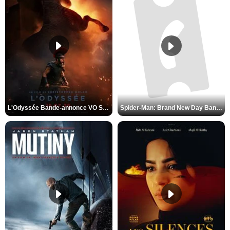
L'Odyssée Bande-annonce VO STFR
Spider-Man: Brand New Day Bande-annonce VO STFR