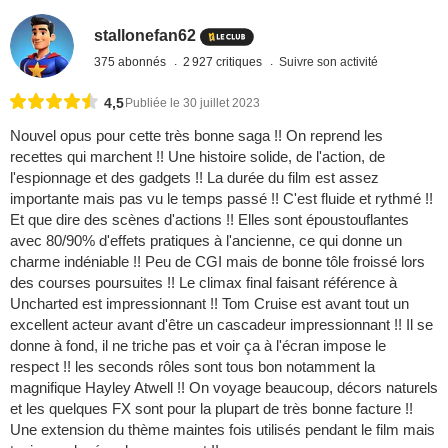
stallonefan62
375 abonnés
2 927 critiques
Suivre son activité
4,5
Publiée le 30 juillet 2023
Nouvel opus pour cette très bonne saga !! On reprend les
recettes qui marchent !! Une histoire solide, de l'action, de
l'espionnage et des gadgets !! La durée du film est assez
importante mais pas vu le temps passé !! C'est fluide et rythmé !!
Et que dire des scènes d'actions !! Elles sont époustouflantes
avec 80/90% d'effets pratiques à l'ancienne, ce qui donne un
charme indéniable !! Peu de CGI mais de bonne tôle froissé lors
des courses poursuites !! Le climax final faisant référence à
Uncharted est impressionnant !! Tom Cruise est avant tout un
excellent acteur avant d'être un cascadeur impressionnant !! Il se
donne à fond, il ne triche pas et voir ça à l'écran impose le
respect !! les seconds rôles sont tous bon notamment la
magnifique Hayley Atwell !! On voyage beaucoup, décors naturels
et les quelques FX sont pour la plupart de très bonne facture !!
Une extension du thème maintes fois utilisés pendant le film mais