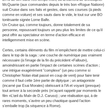
McQuarrie (aux commandes depuis le très bon «Rogue Nation»)
suit Cruise dans ses faits et gestes, dans ses courses (à pieds
comme en voiture) et ses sauts dans le vide, le tout sur une BO
tonitruante signée Lorne Balfe.
Un Cruise qui, comme toujours, donne totalement de sa
personne, repoussant toujours un peu plus les limites de ce qu'il
peut offrir au spectateur en terme d'action efficace et
intelligemment mise en scène.
Certes, certains éléments du film m'empêchent de mettre celui-ci
dans le top de la saga : une couche de numérique pas vraiment
nécessaire (à l'image de la fin du précédent «Fallout»),
amoindrissant en partie l'impact de certaines scènes d'action ;
une intrigue exagérément "complexe" (un peu comme si
Christopher Nolan était passé en coup de vent) pour faire tenir
comme il faut cette 1ère partie de diptyque ; un antagoniste
(incarné par Esai Morales) obéissant à l'IA et voyant (presque)
tout arriver à la seconde près (m'ayant rappelé par moments le
film «L’œil du Mal» de D.J. Caruso) ; une réalisation qui, à de
rares moments, s'avère un peu chaotique quand l'action
s'emballe trop (la séquence à Rome).