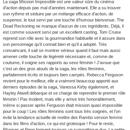
La saga Mission Impossible est une valeur sûre du cinéma
d’action depuis pas mal d’années maintenant. Elle a su trouver
son rythme et séduire par un mélange efficace d’action, de
suspense, le tout servi par une touche d’humour bienvenue. The
Dead Reckoning ne manque d’aucun de ces ingrédients. Déjà, il
est comme souvent servi par un excellent casting. Tom Cruise
reprend son rôle avec la gourmandise habituelle et il assure dans
son personnage qu’il connait bien et qu’il a adopté. Très
convaincant, il sait se montrer sérieux quand il faut mais aussi
amener cette touche de légèreté nécessaire et, comme de
coutume, il soigne ses rapports au sexe féminin ! J’avoue que
c’est un des gros atouts de la saga, les rôles féminins,
parfaitement écrits et toujours bien campés. Rebecca Ferguson
revient pour le meilleur, elle a vraiment beaucoup apporté aux
derniers épisodes de la saga, Vanessa Kirby également, et
Hayley Atwell débarque et se charge de reprendre le premier rôle
féminin ! Pas évident, mais elle y arrive très honorablement,
même si passer après Ferguson était mission quasi impossible
pour le coup ! Les rôles féminins sont tous très soignés, et l’on
évite la tendance actuelle de mettre des Rambo version femme
dans les films d’action, ce qui est grotesque ! Pour le reste,
Rhames et Pegg forment toujours un sympathique duo. La petite