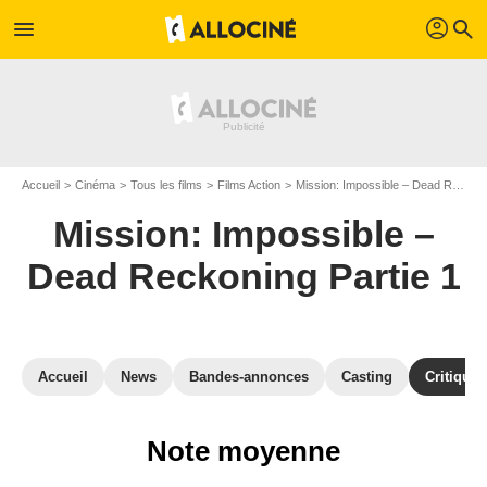
profil
menu
search
Accueil
Cinéma
Tous les films
Films Action
Mission: Impossible – Dead Reckoning Partie 1
Mission: Impossible –
Dead Reckoning Partie 1
Accueil
News
Bandes-annonces
Casting
Critiques
Note moyenne