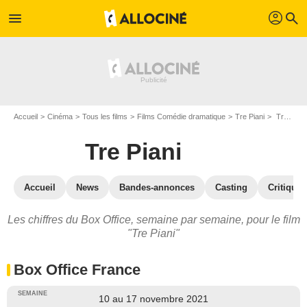
profil
menu
search
Accueil
Cinéma
Tous les films
Films Comédie dramatique
Tre Piani
Tre Piani : Box Office
Tre Piani
Accueil
News
Bandes-annonces
Casting
Critiques
Les chiffres du Box Office, semaine par semaine, pour le film
"Tre Piani"
Box Office France
10 au 17 novembre 2021